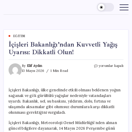
Skip
to
content
EĞITIM
İçişleri Bakanlığı’ndan Kuvvetli Yağış
Uyarısı: Dikkatli Olun!
İçişleri
By
Elif Aydın
yorumlar kapalı
Bakanlığı’ndan
13 Mayıs 2026
1 Min Read
Kuvvetli
Yağış
Uyarısı:
İçişleri Bakanlığı, ülke genelinde etkili olması beklenen yoğun
Dikkatli
sağanak ve gök gürültülü yağışlar nedeniyle vatandaşları
Olun!
için
uyardı. Bakanlık, sel, su baskını, yıldırım, dolu, fırtına ve
ulaşımda aksamalar gibi olumsuz durumlara karşı dikkatli
olunması gerektiğini vurguladı.
İçişleri Bakanlığı, Meteoroloji Genel Müdürlüğü’nden alınan
güncel bilgilere dayanarak, 14 Mayıs 2026 Perşembe günü