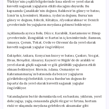
Türkiye’nin çeşitli bölgelerinde kısa süreli ve yerel olarak
kuvvetli sağanak yağışların etkili olacağını duyurdu. Bu
kapsamda Çanakkale’nin doğusu, Balıkesir’in güney ve batısı,
İzmir’in iç kesimleri, Manisa, Aydın’ın doğusu, Bursa’nın
güney ve doğusu, Bilecik, Kütahya, Afyonkarahisar ve Denizli
çevrelerinde bu yağışların meydana gelmesi bekleniyor.
Açıklamada ayrıca Bolu, Düzce, Karabük, Kastamonu ve Sinop
çevrelerinde, Zonguldak ve Bartın’ın iç kesimlerinde, Samsun,
Amasya, Çorum, Tokat, Ordu ve Giresun’da da yerel olarak
kuvvetli sağanak yağışlar öngörülüyor.
Eskişehir, Ankara, Konya’nın kuzey ve batısı, Çankırı, Yozgat,
Sivas, Nevşehir, Aksaray, Kayseri ve Niğde’de de aralıklı ve
yerel olarak güçlü sağanak ve gök gürültülü yağışların etkili
olması bekleniyor. Mersin, Adana, Osmaniye ve
Kahramanmaraş’ın batısında da benzer yağışların
görülebileceği belirtildi. Ayrıca Burdur’un doğusu ile
Isparta’da da yerel olarak kuvvetli sağanak yağışlar
öngörülüyor.
Vatandaşların bu tür durumlarda sel, su baskını, yıldırım, yerel
dolu yağışı, yağış esnasında güçlü rüzgar ve fırtına, hortum
riski ve ulaşımda meydana gelebilecek aksamalar gibi