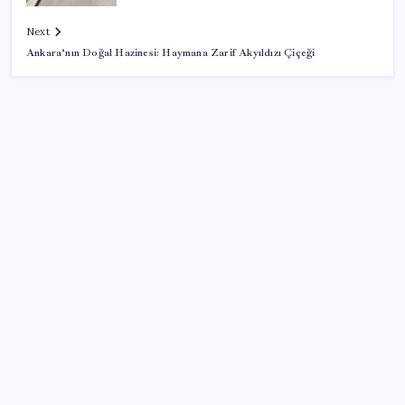
Next
Ankara’nın Doğal Hazinesi: Haymana Zarif Akyıldızı Çiçeği
SON YAZILAR
OpenAI’ın İlk Cihazı için Fiyat ve Tasarım Belli Oldu
Araştırmacılar, kanser hücrelerinin bağışıklıktan
kaçış mekanizmasını ortaya çıkardı
Oyun Laptop’unda Soğutma Sistemi Rehberi
İşte tersine beyin göçü: Türk bilimi daha güçlü