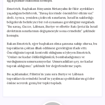
işgal planları hakkında konuştu.
Smotrich, Başbakan Binyamin Netanyahu ile fikir ayrılıkları
yaşadığını belirterek, “Savaş üzerinde önemli bir etkim var.”
dedi. Ayrıca, yeniden çizilecek sınırların, İsrail’in saldırdığı
bölgelerde belirleyici bir rol oynaması gerektiğini vurguladı.
“Bu savaş, Gazze, Lübnan, Suriye ve elbette Batı Şeria’da İsrail
devletinin sınırlarının değişmesiyle sona ermelidir.” şeklinde
konuştu.
Bakan Smotrich, eğer başbakan olma şansına sahip olursa, bu
toprakların çoktan ilhak edilmesi gerektiğini ifade etti.
Önceliğinin toprak kontrolü olduğunu söyleyen Smotrich,
“Onları ne kadar öldürdüğümüzü, bombaladığımızı ve
vurduğumuzu umursamıyorlar. Umursadıkları şey, ne kadar
toprak aldığımız.” şeklinde bir değerlendirme yaptı.
Bu açıklamalar, Filistin’in yanı sıra Suriye ve Lübnan
toprakları üzerindeki İsrail’in yayılmacı politikalarını gözler
önüne sererek geniş bir tepki topladı.