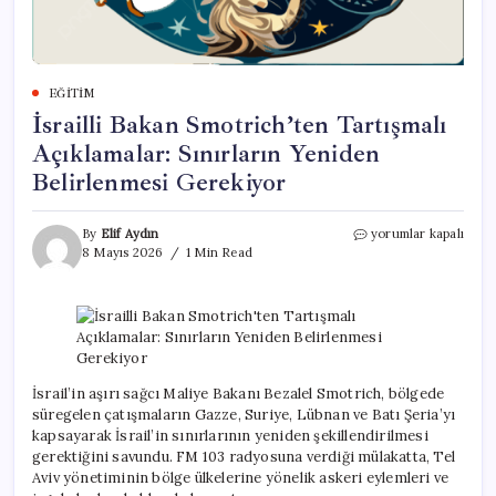
EĞITIM
İsrailli Bakan Smotrich’ten Tartışmalı
Açıklamalar: Sınırların Yeniden
Belirlenmesi Gerekiyor
İsrailli
By
Elif Aydın
yorumlar kapalı
Bakan
8 Mayıs 2026
1 Min Read
Smotrich’ten
Tartışmalı
Açıklamalar:
Sınırların
Yeniden
Belirlenmesi
Gerekiyor
İsrail’in aşırı sağcı Maliye Bakanı Bezalel Smotrich, bölgede
için
süregelen çatışmaların Gazze, Suriye, Lübnan ve Batı Şeria’yı
kapsayarak İsrail’in sınırlarının yeniden şekillendirilmesi
gerektiğini savundu. FM 103 radyosuna verdiği mülakatta, Tel
Aviv yönetiminin bölge ülkelerine yönelik askeri eylemleri ve