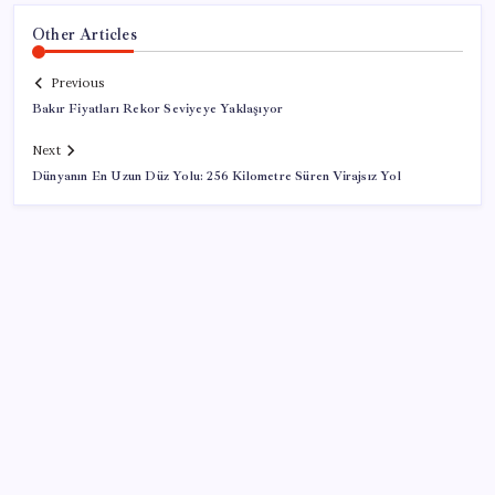
Other Articles
Previous
Bakır Fiyatları Rekor Seviyeye Yaklaşıyor
Next
Dünyanın En Uzun Düz Yolu: 256 Kilometre Süren Virajsız Yol
SON YAZILAR
İklim zirvesi de milyarlar yutacak