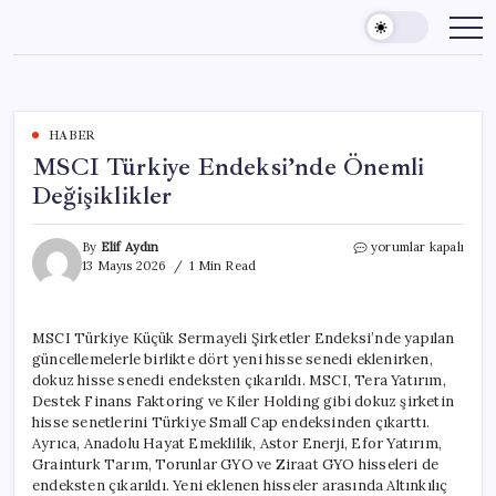
Skip
to
content
HABER
MSCI Türkiye Endeksi’nde Önemli
Değişiklikler
MSCI
By
Elif Aydın
yorumlar kapalı
Türkiye
13 Mayıs 2026
1 Min Read
Endeksi’nde
Önemli
Değişiklikler
MSCI Türkiye Küçük Sermayeli Şirketler Endeksi’nde yapılan
için
güncellemelerle birlikte dört yeni hisse senedi eklenirken,
dokuz hisse senedi endeksten çıkarıldı. MSCI, Tera Yatırım,
Destek Finans Faktoring ve Kiler Holding gibi dokuz şirketin
hisse senetlerini Türkiye Small Cap endeksinden çıkarttı.
Ayrıca, Anadolu Hayat Emeklilik, Astor Enerji, Efor Yatırım,
Grainturk Tarım, Torunlar GYO ve Ziraat GYO hisseleri de
endeksten çıkarıldı. Yeni eklenen hisseler arasında Altınkılıç