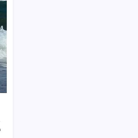
çıkardı
Oyun Laptop’unda Soğutma Sistemi Rehberi
İşte tersine beyin göçü: Türk bilimi daha
güçlü
Redmi 17 5G Özellikleri Ortaya Çıktı: 7500
mAh Batarya Geliyor
Yeni iPhone Daha Pahalı Olacak: iPhone 18
Pro için Ciddi Fiyat Artışı
Yayaya yol vermedi, ehliyeti aldığı gün iptal
edildi
Bakan Tekin: Eğitimde ivme yukarı yönlü
ABD ve Suudi Arabistan Irak’ı vurdu: İran
destekli milisler hedefte
639 milyon dolarlık gişenin 140 milyon
doları IMAX’ten geldi, ‘Odyssey’ büyük
ı
perde etkisi yarattı