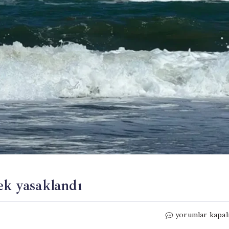
ek yasaklandı
Sakarya’da
yorumlar kapal
3