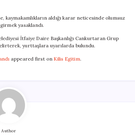
ilçede
denize
girmek
de, kaymakamlıkların aldığı karar neticesinde olumsuz
yasaklandı
e girmek yasaklandı.
için
elediyesi İtfaiye Daire Başkanlığı Cankurtaran Grup
elirterek, yurttaşlara uyarılarda bulundu.
andı
appeared first on
Kilis Egitim
.
Author