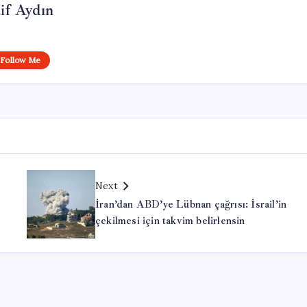
if Aydın
Follow Me
Next
İran’dan ABD’ye Lübnan çağrısı: İsrail’in
çekilmesi için takvim belirlensin