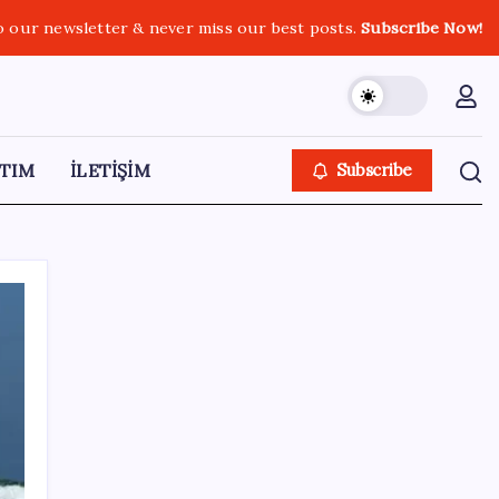
o our newsletter & never miss our best posts.
Subscribe Now!
TIM
İLETİŞİM
Subscribe
SON YAZILAR
Araştırmacılar, kanser hücrelerinin
bağışıklıktan kaçış mekanizmasını ortaya