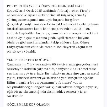
ROKETİN HİKAYESİ: GÖREVİN SONUNDAKİ KAOS
SpaceX’in 15 Ocak 2025 tarihinde fırlattığı roket, Firefly
Aerospace ve ispace şirketlerine ait iniş araçlarını Ay
yörüngesine taşımak amacıyla başarılı bir görev
gerçekleştirmişti. Ancak roketin üst kademesi, faydalı yükünü
bıraktıktan sonra kendi kaderine terk edildi. 2025-010D
koduyla kaydedilen bu parça, uzun bir süre yerçekimi etkileri
altında Ay’ın çekim alanına girdi. Eylül 2025’ten bu yana
binlerce gözlemci tarafından takip edilen enkaz, Güneş
radyasyonunun etkisiyle rotasını belirleyerek kaçınılmaz
olarak Ay’a yöneldi.
YENİ BİR KRATER DOĞUYOR
Çarpışmanın Türkiye saatiyle 09:44 civarında gerçekleşmesi
bekleniyor. Roketin çarpma hızı, saniyede 2,43 kilometre ile
ses hızının çok üzerinde. Bu hızla Ay’ın yüzeyine çarpan metal
yığını, Einstein krateri yakınlarında yeni bir çukur açacak.
Bilim insanları, bu çarpışmanın “çift krater” yapısı
oluşturabileceğini öngörüyor; çünkü roketin dengesiz yapısı,
eğik bir açıyla çarptığında alışılmadık geometrik izler
bırakabilir.
GÖZLEMLER ZOR OLACAK