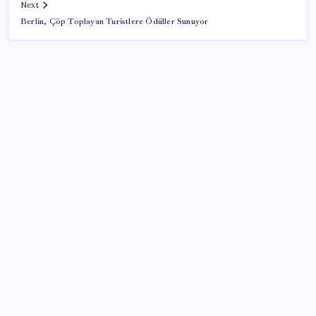
Next
Berlin, Çöp Toplayan Turistlere Ödüller Sunuyor
SON YAZILAR
Araştırmacılar, kanser hücrelerinin bağışıklıktan
kaçış mekanizmasını ortaya çıkardı
Oyun Laptop’unda Soğutma Sistemi Rehberi
İşte tersine beyin göçü: Türk bilimi daha güçlü
Redmi 17 5G Özellikleri Ortaya Çıktı: 7500 mAh
Batarya Geliyor