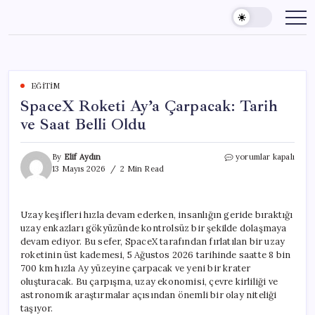
Skip
to
content
EĞITIM
SpaceX Roketi Ay’a Çarpacak: Tarih
ve Saat Belli Oldu
SpaceX
By
Elif Aydın
yorumlar kapalı
Roketi
13 Mayıs 2026
2 Min Read
Ay’a
Çarpacak:
Tarih
Uzay keşifleri hızla devam ederken, insanlığın geride bıraktığı
ve
uzay enkazları gökyüzünde kontrolsüz bir şekilde dolaşmaya
Saat
Belli
devam ediyor. Bu sefer, SpaceX tarafından fırlatılan bir uzay
Oldu
roketinin üst kademesi, 5 Ağustos 2026 tarihinde saatte 8 bin
için
700 km hızla Ay yüzeyine çarpacak ve yeni bir krater
oluşturacak. Bu çarpışma, uzay ekonomisi, çevre kirliliği ve
astronomik araştırmalar açısından önemli bir olay niteliği
taşıyor.