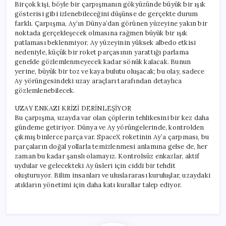
Birçok kişi, böyle bir çarpışmanın gökyüzünde büyük bir ışık
gösterisi gibi izlenebileceğini düşünse de gerçekte durum
farklı. Çarpışma, Ay’ın Dünya’dan görünen yüzeyine yakın bir
noktada gerçekleşecek olmasına rağmen büyük bir ışık
patlaması beklenmiyor. Ay yüzeyinin yüksek albedo etkisi
nedeniyle, küçük bir roket parçasının yarattığı parlama
genelde gözlemlenmeyecek kadar sönük kalacak. Bunun
yerine, büyük bir toz ve kaya bulutu oluşacak; bu olay, sadece
Ay yörüngesindeki uzay araçları tarafından detaylıca
gözlemlenebilecek.
UZAY ENKAZI KRİZİ DERİNLEŞİYOR
Bu çarpışma, uzayda var olan çöplerin tehlikesini bir kez daha
gündeme getiriyor. Dünya ve Ay yörüngelerinde, kontrolden
çıkmış binlerce parça var. SpaceX roketinin Ay’a çarpması, bu
parçaların doğal yollarla temizlenmesi anlamına gelse de, her
zaman bu kadar şanslı olamayız. Kontrolsüz enkazlar, aktif
uydular ve gelecekteki Ay üsleri için ciddi bir tehdit
oluşturuyor. Bilim insanları ve uluslararası kuruluşlar, uzaydaki
atıkların yönetimi için daha katı kurallar talep ediyor.