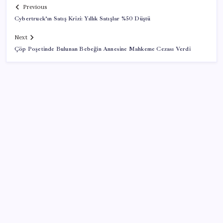
Previous
Cybertruck’ın Satış Krizi: Yıllık Satışlar %50 Düştü
Next
Çöp Poşetinde Bulunan Bebeğin Annesine Mahkeme Cezası Verdi
SON YAZILAR
Araştırmacılar, kanser hücrelerinin bağışıklıktan
kaçış mekanizmasını ortaya çıkardı
Oyun Laptop’unda Soğutma Sistemi Rehberi
İşte tersine beyin göçü: Türk bilimi daha güçlü