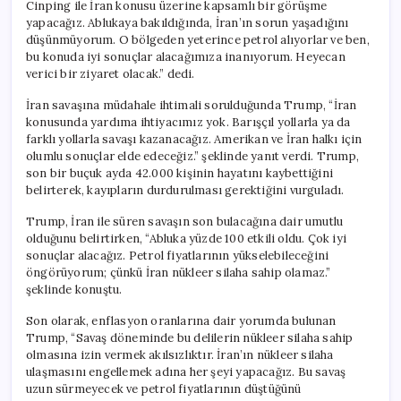
Cinping ile İran konusu üzerine kapsamlı bir görüşme
yapacağız. Ablukaya bakıldığında, İran’ın sorun yaşadığını
düşünmüyorum. O bölgeden yeterince petrol alıyorlar ve ben,
bu konuda iyi sonuçlar alacağımıza inanıyorum. Heyecan
verici bir ziyaret olacak.” dedi.
İran savaşına müdahale ihtimali sorulduğunda Trump, “İran
konusunda yardıma ihtiyacımız yok. Barışçıl yollarla ya da
farklı yollarla savaşı kazanacağız. Amerikan ve İran halkı için
olumlu sonuçlar elde edeceğiz.” şeklinde yanıt verdi. Trump,
son bir buçuk ayda 42.000 kişinin hayatını kaybettiğini
belirterek, kayıpların durdurulması gerektiğini vurguladı.
Trump, İran ile süren savaşın son bulacağına dair umutlu
olduğunu belirtirken, “Abluka yüzde 100 etkili oldu. Çok iyi
sonuçlar alacağız. Petrol fiyatlarının yükselebileceğini
öngörüyorum; çünkü İran nükleer silaha sahip olamaz.”
şeklinde konuştu.
Son olarak, enflasyon oranlarına dair yorumda bulunan
Trump, “Savaş döneminde bu delilerin nükleer silaha sahip
olmasına izin vermek akılsızlıktır. İran’ın nükleer silaha
ulaşmasını engellemek adına her şeyi yapacağız. Bu savaş
uzun sürmeyecek ve petrol fiyatlarının düştüğünü