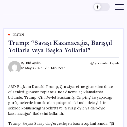
Skip
to
content
EĞITIM
Trump: “Savaşı Kazanacağız, Barışçıl
Yollarla veya Başka Yollarla!”
Trump:
By
Elif Aydın
yorumlar kapalı
“Savaşı
12 Mayıs 2026
1 Min Read
Kazanacağız,
Barışçıl
Yollarla
ABD Başkanı Donald Trump, Çin ziyaretine gitmeden önce
veya
düzenlediği basın toplantısında önemli açıklamalarda
Başka
Yollarla!”
bulundu. Trump, Çin Devlet Başkanı Şi Cinping ile yapacağı
için
görüşmelerde İran ile olan çatışma hakkında detaylı bir
şekilde konuşacağını belirtti ve “Savaşı öyle ya da böyle
kazanacağız” ifadesini kullandı.
Trump, Beyaz Saray’da gerçekleşen basın toplantısında, “Şi