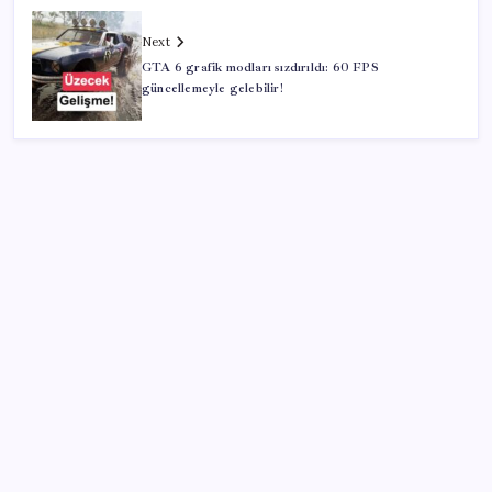
Next
GTA 6 grafik modları sızdırıldı: 60 FPS
güncellemeyle gelebilir!
SON YAZILAR
Araştırmacılar, kanser hücrelerinin bağışıklıktan
kaçış mekanizmasını ortaya çıkardı
Oyun Laptop’unda Soğutma Sistemi Rehberi