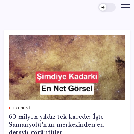
Skip
to
content
EKONOMI
60 milyon yıldız tek karede: İşte
Samanyolu’nun merkezinden en
detaylı görüntüler