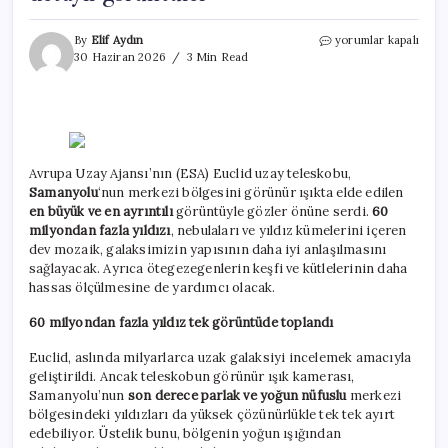
60
By
Elif Aydın
yorumlar kapalı
milyon
30 Haziran 2026
3 Min Read
yıldız
tek
karede:
İşte
Samanyolu’nun
merkezinden
Avrupa Uzay Ajansı’nın (ESA) Euclid uzay teleskobu,
en
Samanyolu
‘nun merkezi bölgesini görünür ışıkta elde edilen
detaylı
görüntüler
en büyük ve en ayrıntılı
görüntüyle gözler önüne serdi.
60
için
milyondan fazla yıldızı
, nebulaları ve yıldız kümelerini içeren
dev mozaik, galaksimizin yapısının daha iyi anlaşılmasını
sağlayacak. Ayrıca ötegezegenlerin keşfi ve kütlelerinin daha
hassas ölçülmesine de yardımcı olacak.
60 milyondan fazla yıldız tek görüntüde toplandı
Euclid, aslında milyarlarca uzak galaksiyi incelemek amacıyla
geliştirildi. Ancak teleskobun görünür ışık kamerası,
Samanyolu’nun
son derece parlak ve yoğun nüfuslu
merkezi
bölgesindeki yıldızları da yüksek çözünürlükle tek tek ayırt
edebiliyor. Üstelik bunu, bölgenin yoğun ışığından