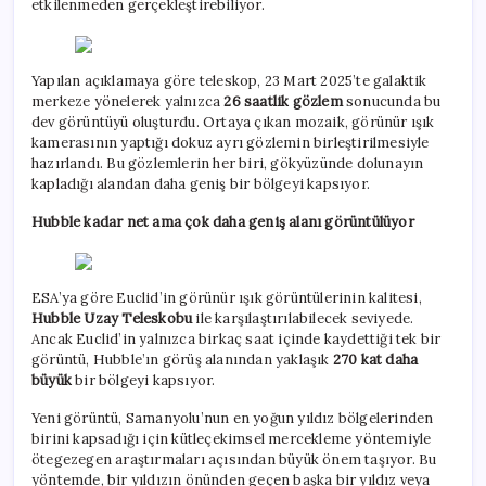
etkilenmeden gerçekleştirebiliyor.
Yapılan açıklamaya göre teleskop, 23 Mart 2025’te galaktik
merkeze yönelerek yalnızca
26 saatlik gözlem
sonucunda bu
dev görüntüyü oluşturdu. Ortaya çıkan mozaik, görünür ışık
kamerasının yaptığı dokuz ayrı gözlemin birleştirilmesiyle
hazırlandı. Bu gözlemlerin her biri, gökyüzünde dolunayın
kapladığı alandan daha geniş bir bölgeyi kapsıyor.
Hubble kadar net ama çok daha geniş alanı görüntülüyor
ESA’ya göre Euclid’in görünür ışık görüntülerinin kalitesi,
Hubble Uzay Teleskobu
ile karşılaştırılabilecek seviyede.
Ancak Euclid’in yalnızca birkaç saat içinde kaydettiği tek bir
görüntü, Hubble’ın görüş alanından yaklaşık
270 kat daha
büyük
bir bölgeyi kapsıyor.
Yeni görüntü, Samanyolu’nun en yoğun yıldız bölgelerinden
birini kapsadığı için kütleçekimsel mercekleme yöntemiyle
ötegezegen araştırmaları açısından büyük önem taşıyor. Bu
yöntemde, bir yıldızın önünden geçen başka bir yıldız veya