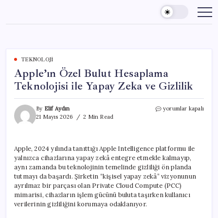
Skip
to
content
TEKNOLOJI
Apple’ın Özel Bulut Hesaplama
Teknolojisi ile Yapay Zeka ve Gizlilik
Apple’ın
By
Elif Aydın
yorumlar kapalı
Özel
21 Mayıs 2026
2 Min Read
Bulut
Hesaplama
Teknolojisi
Apple, 2024 yılında tanıttığı Apple Intelligence platformu ile
ile
yalnızca cihazlarına yapay zekâ entegre etmekle kalmayıp,
Yapay
Zeka
aynı zamanda bu teknolojinin temelinde gizliliği ön planda
ve
tutmayı da başardı. Şirketin “kişisel yapay zekâ” vizyonunun
Gizlilik
ayrılmaz bir parçası olan Private Cloud Compute (PCC)
için
mimarisi, cihazların işlem gücünü buluta taşırken kullanıcı
verilerinin gizliliğini korumaya odaklanıyor.