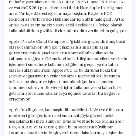
Bu hafta yayımlanan iOS 26.1, iPadOS 26.1, macOS Tahoe 26.1
ve watchOS 26.1 güncellemeleri ile birlikte Apple Intelligence
artık Türkçe dil desteği sunmaya başladı. Böylece PCC
teknolojisi Türkiye’deki kullanıcılar için aktif hale geldi. Artık
Apple ekosistemindeki yapay zekâ özellikleri, Türkçe olarak
kullanılabilirken gizlilik ilkelerinden ödün verilmeden çalışıyor.
Apple, Private Cloud Compute’u “gizlilikle güçlendirilmiş bulut”
olarak tanımlıyor. Bu yapı, cihazların sınırlarını aşan
görevlerde bile kişisel verilerin kontrolünün kullanıcıda
kalmasını sağlıyor. Geleneksel bulut bilişim modelleri, verilerin
işlenmesi sürecinde kullanıcı bilgilerini geçici ya da kalıcı
olarak saklayabilirken, Apple PCC ile bu durumu köklü bir
şekilde değiştiriyor. Veriler yalnızca işleme süresi boyunca
bellekte tutuluyor ve işlem tamamlandığında sistemden
tamamen siliniyor. Böylece hiçbir kullanıcı verisi kalıcı hale
getirilmiyor; mühendisler veya üçüncü taraflar bu bilgilere
erişemiyor.
Apple Intelligence, karmaşık dil modelleri (LLM) ve difüzyon
modelleri gibi geniş bir sistem aracılığıyla güvenli bulut
hesaplama hizmeti sunuyor. iPhone ve Mac’lerde bulunan A17
Pro, A18, A19 ve M serisi çipler, bu modellerin büyük bir
kısmını cihaz üzerinde işleyebilirken, daha karmaşık işlemler