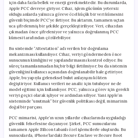
için daha fazla bellek ve enerji gerekmektedir. Bu durumlarda,
Apple PCC devreye giriyor. Cihaz, işlem gücünün yetersiz
olduğu anlarda yalnızca göreve özel küçük bir veri kümesini
güvenli biçimde PCC’ye iletiyor. Bu aktarım, tamamen uçtan
uca şifrelenmiş bir şekilde gerçekleştiriliyor. Veri, cihazdan
çıkmadan önce şifreleniyor ve yalnızca doğrulanmış PCC
kümesi tarafından çözülebiliyor.
Bu sistemde “Attestation” adı verilen bir doğrulama
mekanizması kullanılıyor. Cihaz, veriyi göndermeden önce
sunucunun kimliğini ve yapılandırmasını kontrol ediyor. Bu
süreç tamamlanmadan hiçbir bilgi iletilmiyor; bu da sistemin
güvenliğini kullanıcı açısından doğrulanabilir hale getiriyor.
Apple, bu yapıyla geleneksel bulut anlayışını kökten
değiştiriyor. Kullanıcı verileri ne analiz için tutuluyor ne de
model eğitimi için kullanılıyor. PCC, yalnızca görev için gerekli
veriyi geçici olarak işliyor ve ardından siliyor. Yani Apple’ın
sisteminde “unutmak” bir güvenlik politikası değil, mimarinin
doğal bir parçası.
PCC mimarisi, Apple’ın uzun yıllardır cihazlarında uyguladığı
güvenlik felsefesine dayanıyor. Şirket, PCC sunucularını
tamamen Apple Silicon tabanlı özel işlemcilerle oluşturdu. Bu
sunucularda, iPhone’lardaki Secure Enclave ve Secure Boot