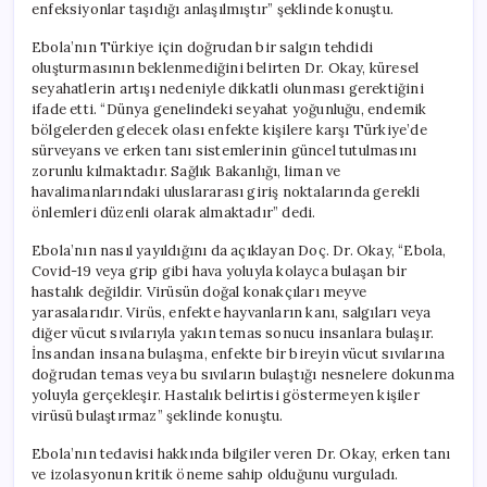
enfeksiyonlar taşıdığı anlaşılmıştır” şeklinde konuştu.
Ebola’nın Türkiye için doğrudan bir salgın tehdidi
oluşturmasının beklenmediğini belirten Dr. Okay, küresel
seyahatlerin artışı nedeniyle dikkatli olunması gerektiğini
ifade etti. “Dünya genelindeki seyahat yoğunluğu, endemik
bölgelerden gelecek olası enfekte kişilere karşı Türkiye’de
sürveyans ve erken tanı sistemlerinin güncel tutulmasını
zorunlu kılmaktadır. Sağlık Bakanlığı, liman ve
havalimanlarındaki uluslararası giriş noktalarında gerekli
önlemleri düzenli olarak almaktadır” dedi.
Ebola’nın nasıl yayıldığını da açıklayan Doç. Dr. Okay, “Ebola,
Covid-19 veya grip gibi hava yoluyla kolayca bulaşan bir
hastalık değildir. Virüsün doğal konakçıları meyve
yarasalarıdır. Virüs, enfekte hayvanların kanı, salgıları veya
diğer vücut sıvılarıyla yakın temas sonucu insanlara bulaşır.
İnsandan insana bulaşma, enfekte bir bireyin vücut sıvılarına
doğrudan temas veya bu sıvıların bulaştığı nesnelere dokunma
yoluyla gerçekleşir. Hastalık belirtisi göstermeyen kişiler
virüsü bulaştırmaz” şeklinde konuştu.
Ebola’nın tedavisi hakkında bilgiler veren Dr. Okay, erken tanı
ve izolasyonun kritik öneme sahip olduğunu vurguladı.