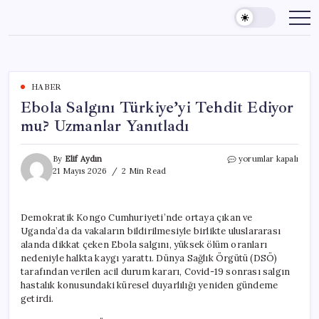
Skip
to
content
HABER
Ebola Salgını Türkiye’yi Tehdit Ediyor
mu? Uzmanlar Yanıtladı
Ebola
By
Elif Aydın
yorumlar kapalı
Salgını
21 Mayıs 2026
2 Min Read
Türkiye’yi
Tehdit
Ediyor
Demokratik Kongo Cumhuriyeti’nde ortaya çıkan ve
mu?
Uganda’da da vakaların bildirilmesiyle birlikte uluslararası
Uzmanlar
Yanıtladı
alanda dikkat çeken Ebola salgını, yüksek ölüm oranları
için
nedeniyle halkta kaygı yarattı. Dünya Sağlık Örgütü (DSÖ)
tarafından verilen acil durum kararı, Covid-19 sonrası salgın
hastalık konusundaki küresel duyarlılığı yeniden gündeme
getirdi.