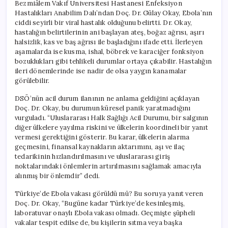
Bezmiâlem Vakıf Üniversitesi Hastanesi Enfeksiyon
Hastalıkları Anabilim Dalı’ndan Doç. Dr. Gülay Okay, Ebola’nın
ciddi seyirli bir viral hastalık olduğunu belirtti. Dr. Okay,
hastalığın belirtilerinin ani başlayan ateş, boğaz ağrısı, aşırı
halsizlik, kas ve baş ağrısı ile başladığını ifade etti. İlerleyen
aşamalarda ise kusma, ishal, böbrek ve karaciğer fonksiyon
bozuklukları gibi tehlikeli durumlar ortaya çıkabilir. Hastalığın
ileri dönemlerinde ise nadir de olsa yaygın kanamalar
görülebilir.
DSÖ’nün acil durum ilanının ne anlama geldiğini açıklayan
Doç. Dr. Okay, bu durumun küresel panik yaratmadığını
vurguladı. “Uluslararası Halk Sağlığı Acil Durumu, bir salgının
diğer ülkelere yayılma riskini ve ülkelerin koordineli bir yanıt
vermesi gerektiğini gösterir. Bu karar, ülkelerin alarma
geçmesini, finansal kaynakların aktarımını, aşı ve ilaç
tedarikinin hızlandırılmasını ve uluslararası giriş
noktalarındaki önlemlerin artırılmasını sağlamak amacıyla
alınmış bir önlemdir” dedi.
Türkiye’de Ebola vakası görüldü mü? Bu soruya yanıt veren
Doç. Dr. Okay, “Bugüne kadar Türkiye’de kesinleşmiş,
laboratuvar onaylı Ebola vakası olmadı. Geçmişte şüpheli
vakalar tespit edilse de, bu kişilerin sıtma veya başka