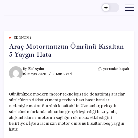
Skip
to
content
EKONOMI
Araç Motorunuzun Ömrünü Kısaltan
5 Yaygın Hata
Araç
By
Elif Aydın
yorumlar kapalı
Motorunuzun
15 Mayıs 2026
2 Min Read
Ömrünü
Kısaltan
5
Günümüzde modern motor teknolojisi ile donatılmış araçlar,
Yaygın
sürücülerin dikkat etmesi gereken bazı basit hatalar
Hata
için
nedeniyle motor ömrünü kısaltabilir. Uzmanlar, pek çok
sürücünün farkında olmadan gerçekleştirdiği bazı yanlış
alışkanlıkların, motorun sağlığını olumsuz etkilediğini
belirtiyor. İşte aracınızın motor ömrünü kısaltan beş yaygın
hata: