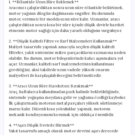
1. **Rölantide Uzun Süre Beklemek**
Aracınızı çalıştırdıktan sonra uzun süre rölantide bekletmek,
motor yağının düzgün dağılmasını engeller. Bu durumda
motor, verimsiz bir modda uzun süre kalır. Uzmanlar, aracı
çalıştırdıktan sonra kısa bir süre içinde düşük devirle hareket
etmenin motor sağlığı için daha yararlı olduğunu vurguluyor.
2. **Düşük Kaliteli Filtre ve Sarf Malzemeleri Kullanmak**
Maliyet tasarrufu yapmak amacıyla seçilen düşük kaliteli
filtreler, yakıt sistemine mikro parçacıkların sızmasına neden
olabilir. Bu durum, motor bileşenlerinde kalıcı aşınmalara yol
açar. Uzmanlar, kaliteli sarf malzemelerinin kullanılması
gerektiğini, aksi takdirde uzun vadede yüksek onarım
maliyetleri ile karşılaşılabileceğini belirtmektedir.
3. **Aracı Uzun Süre Hareketsiz Bırakmak**
Araç, haftalarca kullanılmadan park halinde bekletildiğinde,
sistemde yoğuşma meydana gelir ve yağlama özelliği kaybolur.
İlk çalıştırmada motorun metal parçaları yüksek sürtünmeye
maruz kalır. Düzenli kısa yolculuklar yapmak, motorun
mekanik kondisyonunu korumak için oldukça önemlidir.
4. **Aşırı Düşük Devirde Sürmek**
Yakıt tasarrufu amaçlı olarak motor devrini aşırı derecede