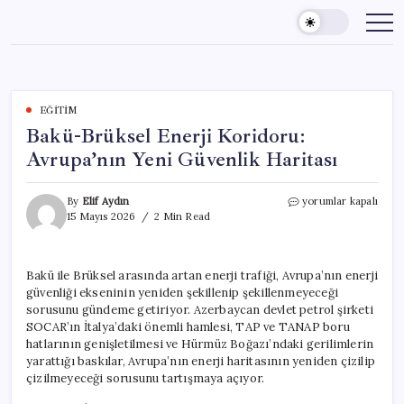
Skip
to
content
EĞITIM
Bakü-Brüksel Enerji Koridoru:
Avrupa’nın Yeni Güvenlik Haritası
Bakü-
By
Elif Aydın
yorumlar kapalı
Brüksel
15 Mayıs 2026
2 Min Read
Enerji
Koridoru:
Avrupa’nın
Bakü ile Brüksel arasında artan enerji trafiği, Avrupa’nın enerji
Yeni
güvenliği ekseninin yeniden şekillenip şekillenmeyeceği
Güvenlik
Haritası
sorusunu gündeme getiriyor. Azerbaycan devlet petrol şirketi
için
SOCAR’ın İtalya’daki önemli hamlesi, TAP ve TANAP boru
hatlarının genişletilmesi ve Hürmüz Boğazı’ndaki gerilimlerin
yarattığı baskılar, Avrupa’nın enerji haritasının yeniden çizilip
çizilmeyeceği sorusunu tartışmaya açıyor.