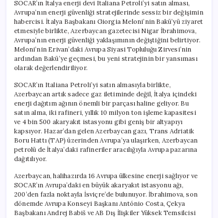
SOCAR’ın İtalya enerji devi Italiana Petroli’yi satın alması,
Avrupa’nın enerji güvenliği stratejilerinde sessiz bir değişimin
habercisi. İtalya Başbakanı Giorgia Meloni’nin Bakü’yü ziyaret
etmesiyle birlikte, Azerbaycan gazetecisi Nigar İbrahimova,
Avrupa’nın enerji güvenliği yaklaşımının değiştiğini belirtiyor.
Meloni’nin Erivan’daki Avrupa Siyasi Topluluğu Zirvesi’nin
ardından Bakü’ye geçmesi, bu yeni stratejinin bir yansıması
olarak değerlendiriliyor.
SOCAR’ın Italiana Petroli’yi satın almasıyla birlikte,
Azerbaycan artık sadece gaz iletiminde değil, İtalya içindeki
enerji dağıtım ağının önemli bir parçası haline geliyor. Bu
satın alma, iki rafineri, yıllık 10 milyon ton işleme kapasitesi
ve 4 bin 500 akaryakıt istasyonu gibi geniş bir altyapıyı
kapsıyor. Hazar’dan gelen Azerbaycan gazı, Trans Adriatik
Boru Hattı (TAP) üzerinden Avrupa’ya ulaşırken, Azerbaycan
petrolü de İtalya’daki rafineriler aracılığıyla Avrupa pazarına
dağıtılıyor.
Azerbaycan, halihazırda 16 Avrupa ülkesine enerji sağlıyor ve
SOCAR’ın Avrupa’daki en büyük akaryakıt istasyonu ağı,
200’den fazla noktayla İsviçre’de bulunuyor. İbrahimova, son
dönemde Avrupa Konseyi Başkanı António Costa, Çekya
Başbakanı Andrej Babiš ve AB Dış İlişkiler Yüksek Temsilcisi