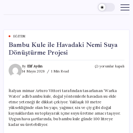
Skip
to
content
EĞITIM
Bambu Kule ile Havadaki Nemi Suya
Dönüştürme Projesi
Bambu
By
Elif Aydın
yorumlar kapalı
Kule
14 Mayıs 2026
1 Min Read
ile
Havadaki
Nemi
İtalyan mimar Arturo Vittori tarafından tasarlanan ‘Warka
Suya
Water’ adlı bambu kule, doğal yöntemlerle havadan su elde
Dönüştürme
Projesi
etme yeteneği ile dikkat çekiyor. Yaklaşık 10 metre
için
yüksekliğinde olan bu yapı, yağmur, sis ve çiy gibi doğal
kaynaklardan su toplayarak içme suyu üretme amacı taşıyor.
Uygun hava şartlarında, bu bambu kule günde 100 litreye
kadar su üretebiliyor.