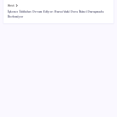
Next
İşkence İddiaları Devam Ediyor: Bursa’daki Dava İkinci Duruşmada
İlerlemiyor
SON YAZILAR
Pixel Telefonlara Yapay Zeka Destekli Saat
Tasarımları Geliyor
Erdoğan’dan ‘Mekke Ortak Savunma Anlaşması’
açıklaması: ‘Hiçbir ülkeyi hedef almıyor’
OpenAI’ın İlk Cihazı için Fiyat ve Tasarım Belli Oldu