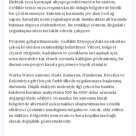
Elektrik veya karmaşık altyapı gerektirmeyen bu sistem,
özellikle temiz suya erişimin kısıtlı olduğu bölgelerde büyük
bir çözüm sunuyor. Kulenin iç kısmında yer alan özel ağ
yapısı, havadaki nemi yoğunlaştırarak damlacıkları alt kısımda
bulunan depoya yönlendiriyor. Bu yenilikçi yöntem, doğadaki
yoğunlaşma sürecini taklit ederek çalışıyor.
Projenin geliştirilmesinde, özellikle Etiyopya’daki su sıkıntısı
çeken köylerden esinlenildiği belirtiliyor. Vittori, bölgeyi
ziyaret ettiğinde, kadınların ve çocukların su taşımak için
uzun mesafeler kat etmek zorunda kaldığını gözlemlemiş, bu
durum onu projeyi hayata geçirmeye teşvik etmiştir.
Warka Water sistemi, Haiti, Kamerun, Hindistan, Brezilya ve
Kolombiya gibi birçok farklı ülkede uygulanmaya başlanmış
durumda. Düşük maliyeti nedeniyle ilgi çeken bu bambu
kulelerin kurulum maliyetinin 500 ila 1000 dolar arasında
değiştiği ifade ediliyor. Uzmanlar, bu sistemin kurak
bölgelerde alternatif su kaynakları oluşturulmasına yönelik
etkileyici çözümler sunduğunu vurguluyor. Ancak, elde edilen
su miktarı, bölgedeki nem oranı ve hava koşullarına bağlı
olarak değişiklik göstermektedir.