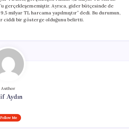
’u gerçekleşememiştir. Ayrıca, gider bütçesinde de
a 9,5 milyar TL harcama yapılmıştır” dedi. Bu durumun,
 ciddi bir gösterge olduğunu belirtti.
Author
if Aydın
Follow Me