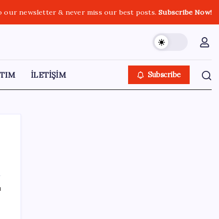
o our newsletter & never miss our best posts.
Subscribe Now!
TIM
İLETİŞİM
Subscribe
SON YAZILAR
ı
Araştırmacılar, kanser hücrelerinin
n
bağışıklıktan kaçış mekanizmasını ortaya