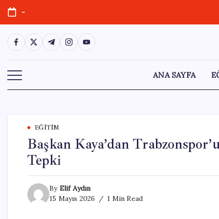
Skip
-
to
content
https://www.facebook.com/
https://twitter.com/
https://t.me/
https://www.instagram.com/
https://youtube.com/
ANA SAYFA
E
EĞITIM
Başkan Kaya’dan Trabzonspor’un
Tepki
By
Elif Aydın
15 Mayıs 2026
1 Min Read