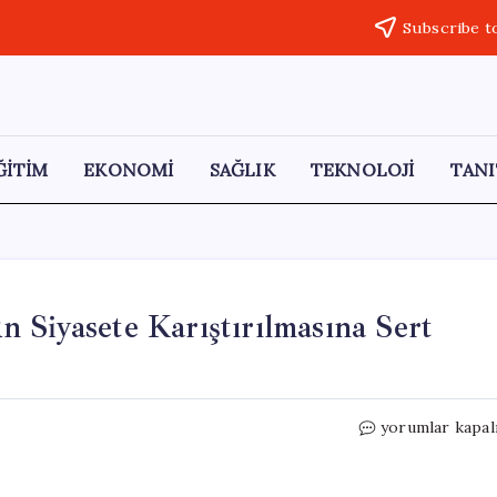
Subscribe t
ĞİTİM
EKONOMİ
SAĞLIK
TEKNOLOJİ
TANI
 Siyasete Karıştırılmasına Sert
Başkan
yorumlar kapal
Kaya’dan
Trabzonspor’u
Siyasete