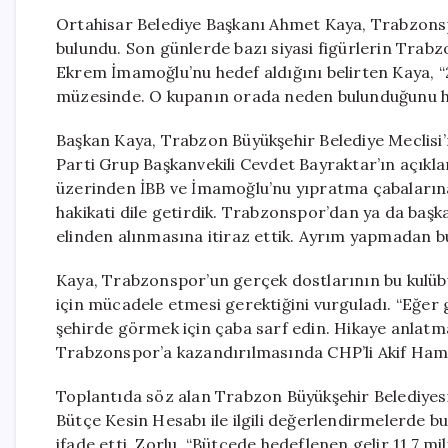
Ortahisar Belediye Başkanı Ahmet Kaya, Trabzonspo
bulundu. Son günlerde bazı siyasi figürlerin Trabz
Ekrem İmamoğlu’nu hedef aldığını belirten Kaya, 
müzesinde. O kupanın orada neden bulunduğunu herk
Başkan Kaya, Trabzon Büyükşehir Belediye Meclisi’
Parti Grup Başkanvekili Cevdet Bayraktar’ın açıkl
üzerinden İBB ve İmamoğlu’nu yıpratma çabalarına 
hakikati dile getirdik. Trabzonspor’dan ya da başk
elinden alınmasına itiraz ettik. Ayrım yapmadan bu
Kaya, Trabzonspor’un gerçek dostlarının bu kulü
için mücadele etmesi gerektiğini vurguladı. “Eğe
şehirde görmek için çaba sarf edin. Hikaye anlatmay
Trabzonspor’a kazandırılmasında CHP’li Akif Hamza
Toplantıda söz alan Trabzon Büyükşehir Belediyesi
Bütçe Kesin Hesabı ile ilgili değerlendirmelerde b
ifade etti. Zorlu, “Bütçede hedeflenen gelir 11,7 m