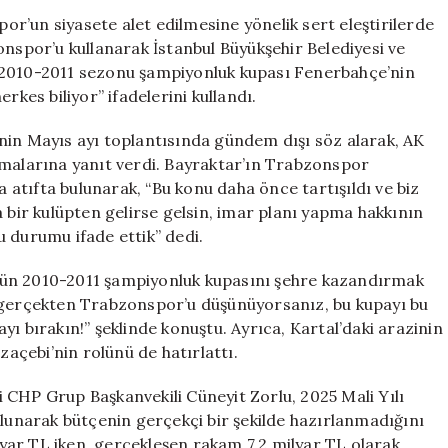
Karıştırılmasın
r’un siyasete alet edilmesine yönelik sert eleştirilerde
Sert
onspor’u kullanarak İstanbul Büyükşehir Belediyesi ve
Tepki
“2010-2011 sezonu şampiyonluk kupası Fenerbahçe’nin
için
es biliyor” ifadelerini kullandı.
nin Mayıs ayı toplantısında gündem dışı söz alarak, AK
amalarına yanıt verdi. Bayraktar’ın Trabzonspor
atıfta bulunarak, “Bu konu daha önce tartışıldı ve biz
a bir kulüpten gelirse gelsin, imar planı yapma hakkının
 durumu ifade ettik” dedi.
bün 2010-2011 şampiyonluk kupasını şehre kazandırmak
r gerçekten Trabzonspor’u düşünüyorsanız, bu kupayı bu
ı bırakın!” şeklinde konuştu. Ayrıca, Kartal’daki arazinin
çebi’nin rolünü de hatırlattı.
 CHP Grup Başkanvekili Cüneyit Zorlu, 2025 Mali Yılı
ulunarak bütçenin gerçekçi bir şekilde hazırlanmadığını
ilyar TL iken, gerçekleşen rakam 7,2 milyar TL olarak