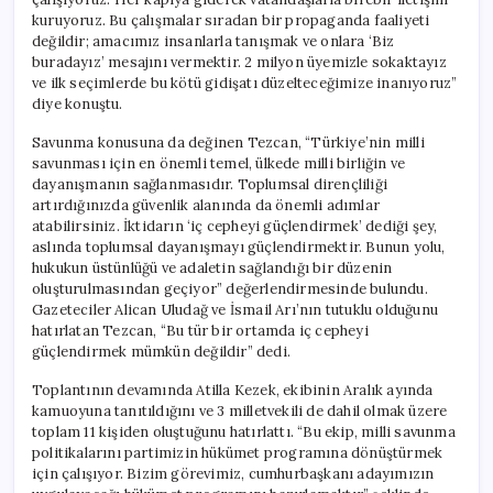
kuruyoruz. Bu çalışmalar sıradan bir propaganda faaliyeti
değildir; amacımız insanlarla tanışmak ve onlara ‘Biz
buradayız’ mesajını vermektir. 2 milyon üyemizle sokaktayız
ve ilk seçimlerde bu kötü gidişatı düzelteceğimize inanıyoruz”
diye konuştu.
Savunma konusuna da değinen Tezcan, “Türkiye’nin milli
savunması için en önemli temel, ülkede milli birliğin ve
dayanışmanın sağlanmasıdır. Toplumsal dirençliliği
artırdığınızda güvenlik alanında da önemli adımlar
atabilirsiniz. İktidarın ‘iç cepheyi güçlendirmek’ dediği şey,
aslında toplumsal dayanışmayı güçlendirmektir. Bunun yolu,
hukukun üstünlüğü ve adaletin sağlandığı bir düzenin
oluşturulmasından geçiyor” değerlendirmesinde bulundu.
Gazeteciler Alican Uludağ ve İsmail Arı’nın tutuklu olduğunu
hatırlatan Tezcan, “Bu tür bir ortamda iç cepheyi
güçlendirmek mümkün değildir” dedi.
Toplantının devamında Atilla Kezek, ekibinin Aralık ayında
kamuoyuna tanıtıldığını ve 3 milletvekili de dahil olmak üzere
toplam 11 kişiden oluştuğunu hatırlattı. “Bu ekip, milli savunma
politikalarını partimizin hükümet programına dönüştürmek
için çalışıyor. Bizim görevimiz, cumhurbaşkanı adayımızın