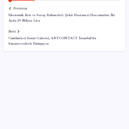
Previous
Ekonomik Kriz ve Savaş Bahaneleri: Şehir Hastanesi Harcamaları İki
Ayda 29 Milyar Lira
Next
Cumhuriyet Sanat Galerisi, ARTCONTACT İstanbul’da
Sanatseverlerle Buluşuyor
SON YAZILAR
OpenAI’ın İlk Cihazı için Fiyat ve Tasarım Belli Oldu