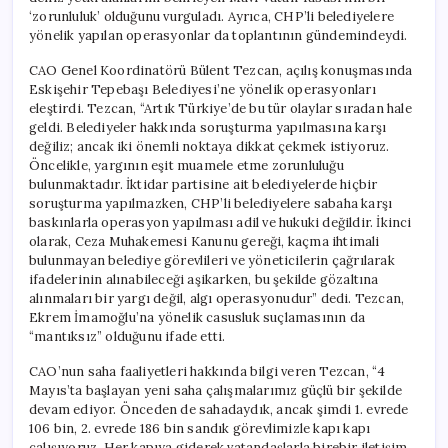
‘zorunluluk’ olduğunu vurguladı. Ayrıca, CHP’li belediyelere
yönelik yapılan operasyonlar da toplantının gündemindeydi.
CAO Genel Koordinatörü Bülent Tezcan, açılış konuşmasında
Eskişehir Tepebaşı Belediyesi’ne yönelik operasyonları
eleştirdi. Tezcan, “Artık Türkiye’de bu tür olaylar sıradan hale
geldi. Belediyeler hakkında soruşturma yapılmasına karşı
değiliz; ancak iki önemli noktaya dikkat çekmek istiyoruz.
Öncelikle, yargının eşit muamele etme zorunluluğu
bulunmaktadır. İktidar partisine ait belediyelerde hiçbir
soruşturma yapılmazken, CHP’li belediyelere sabaha karşı
baskınlarla operasyon yapılması adil ve hukuki değildir. İkinci
olarak, Ceza Muhakemesi Kanunu gereği, kaçma ihtimali
bulunmayan belediye görevlileri ve yöneticilerin çağrılarak
ifadelerinin alınabileceği aşikarken, bu şekilde gözaltına
alınmaları bir yargı değil, algı operasyonudur” dedi. Tezcan,
Ekrem İmamoğlu’na yönelik casusluk suçlamasının da
“mantıksız” olduğunu ifade etti.
CAO’nun saha faaliyetleri hakkında bilgi veren Tezcan, “4
Mayıs’ta başlayan yeni saha çalışmalarımız güçlü bir şekilde
devam ediyor. Önceden de sahadaydık, ancak şimdi 1. evrede
106 bin, 2. evrede 186 bin sandık görevlimizle kapı kapı
çalışıyoruz. Her kapıya giderek vatandaşlarla birebir iletişim