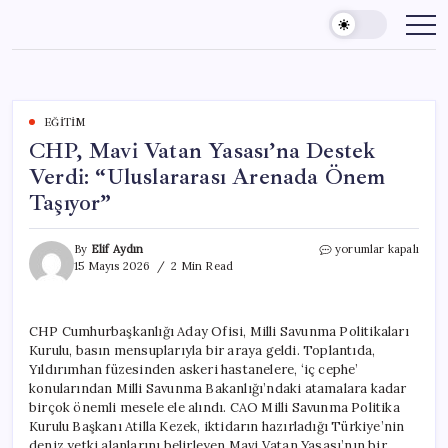
Skip
to
content
EĞITIM
CHP, Mavi Vatan Yasası’na Destek
Verdi: “Uluslararası Arenada Önem
Taşıyor”
CHP,
By
Elif Aydın
yorumlar kapalı
Mavi
15 Mayıs 2026
2 Min Read
Vatan
Yasası’na
Destek
CHP Cumhurbaşkanlığı Aday Ofisi, Milli Savunma Politikaları
Verdi:
Kurulu, basın mensuplarıyla bir araya geldi. Toplantıda,
“Uluslararası
Arenada
Yıldırımhan füzesinden askeri hastanelere, ‘iç cephe’
Önem
konularından Milli Savunma Bakanlığı’ndaki atamalara kadar
Taşıyor”
birçok önemli mesele ele alındı. CAO Milli Savunma Politika
için
Kurulu Başkanı Atilla Kezek, iktidarın hazırladığı Türkiye’nin
deniz yetki alanlarını belirleyen Mavi Vatan Yasası’nın bir