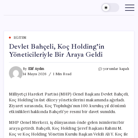
Skip
to
content
EĞITIM
Devlet Bahçeli, Koç Holding’in
Yöneticileriyle Bir Araya Geldi
Devlet
By
Elif Aydın
yorumlar kapalı
Bahçeli,
14 Mayıs 2026
1 Min Read
Koç
Holding’in
Yöneticileriyle
Milliyetçi Hareket Partisi (MHP) Genel Başkanı Devlet Bahçeli,
Bir
Koç Holding’in üst düzey yöneticilerini makamında ağırladı.
Araya
Geldi
Ziyaret sırasında, Koç Topluluğu’nun 100. kuruluş yıl dönümü
için
etkinlikleri hakkında Bahçeli’ye resmi bir davet sunuldu.
MHP Genel Merkezi, iş dünyasının önde gelen isimlerini bir
araya getirdi. Bahçeli, Koç Holding Şeref Başkanı Rahmi M.
Koç ve Koç Holding Yönetim Kurulu Başkan Vekili Ali Y. Koç ile