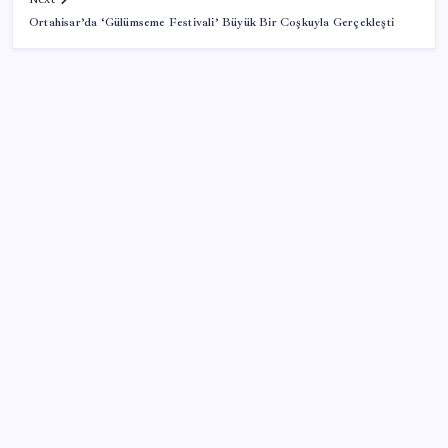
Ortahisar’da ‘Gülümseme Festivali’ Büyük Bir Coşkuyla Gerçekleşti
SON YAZILAR
Araştırmacılar, kanser hücrelerinin bağışıklıktan
kaçış mekanizmasını ortaya çıkardı
Oyun Laptop’unda Soğutma Sistemi Rehberi
İşte tersine beyin göçü: Türk bilimi daha güçlü
Redmi 17 5G Özellikleri Ortaya Çıktı: 7500 mAh
Batarya Geliyor