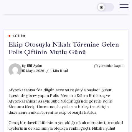
Skip
to
content
EĞITIM
Ekip Otosuyla Nikah Törenine Gelen
Polis Çiftinin Mutlu Günü
Ekip
By
Elif Aydın
yorumlar kapalı
Otosuyla
15 Mayıs 2026
1 Min Read
Nikah
Törenine
Gelen
Afyonkarahisar’da düğün sezonu coşkuyla başladı. Şuhut
Polis
ilçesinde görev yapan Polis Memuru Kübra Birlikbaş ve
Çiftinin
Mutlu
Afyonkarahisar Asayiş Şube Müdürlüğü’nde görevli Polis
Günü
Memuru Necip Harmancı, hayatlarını birleştirmek için
için
düzenlenen nikah törenine ekip otosuyla katıldı.
Geniş bir davetli kitlesinin yer aldığı nikah merasimi, protokol
üyelerinin de katılımıyla oldukça renkli geçti. Nikahı, Şuhut