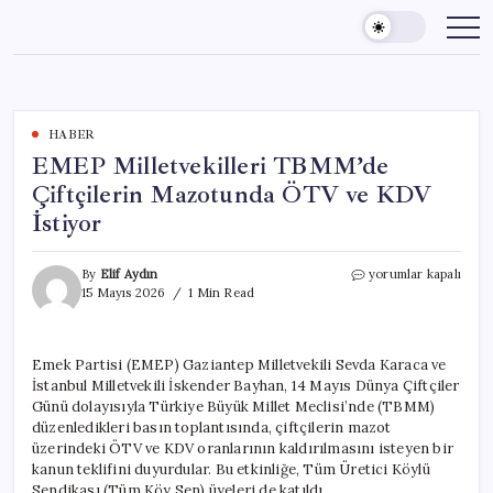
Skip
to
content
HABER
EMEP Milletvekilleri TBMM’de
Çiftçilerin Mazotunda ÖTV ve KDV
İstiyor
EMEP
By
Elif Aydın
yorumlar kapalı
Milletvekilleri
15 Mayıs 2026
1 Min Read
TBMM’de
Çiftçilerin
Mazotunda
Emek Partisi (EMEP) Gaziantep Milletvekili Sevda Karaca ve
ÖTV
İstanbul Milletvekili İskender Bayhan, 14 Mayıs Dünya Çiftçiler
ve
KDV
Günü dolayısıyla Türkiye Büyük Millet Meclisi’nde (TBMM)
İstiyor
düzenledikleri basın toplantısında, çiftçilerin mazot
için
üzerindeki ÖTV ve KDV oranlarının kaldırılmasını isteyen bir
kanun teklifini duyurdular. Bu etkinliğe, Tüm Üretici Köylü
Sendikası (Tüm Köy Sen) üyeleri de katıldı.