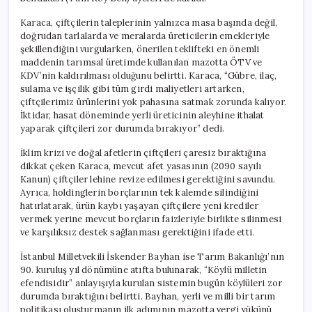
Karaca, çiftçilerin taleplerinin yalnızca masa başında değil,
doğrudan tarlalarda ve meralarda üreticilerin emekleriyle
şekillendiğini vurgularken, önerilen teklifteki en önemli
maddenin tarımsal üretimde kullanılan mazotta ÖTV ve
KDV’nin kaldırılması olduğunu belirtti. Karaca, “Gübre, ilaç,
sulama ve işçilik gibi tüm girdi maliyetleri artarken,
çiftçilerimiz ürünlerini yok pahasına satmak zorunda kalıyor.
İktidar, hasat döneminde yerli üreticinin aleyhine ithalat
yaparak çiftçileri zor durumda bırakıyor” dedi.
İklim krizi ve doğal afetlerin çiftçileri çaresiz bıraktığına
dikkat çeken Karaca, mevcut afet yasasının (2090 sayılı
Kanun) çiftçiler lehine revize edilmesi gerektiğini savundu.
Ayrıca, holdinglerin borçlarının tek kalemde silindiğini
hatırlatarak, ürün kaybı yaşayan çiftçilere yeni krediler
vermek yerine mevcut borçların faizleriyle birlikte silinmesi
ve karşılıksız destek sağlanması gerektiğini ifade etti.
İstanbul Milletvekili İskender Bayhan ise Tarım Bakanlığı’nın
90. kuruluş yıl dönümüne atıfta bulunarak, “Köylü milletin
efendisidir” anlayışıyla kurulan sistemin bugün köylüleri zor
durumda bıraktığını belirtti. Bayhan, yerli ve milli bir tarım
politikası oluşturmanın ilk adımının mazotta vergi yükünü