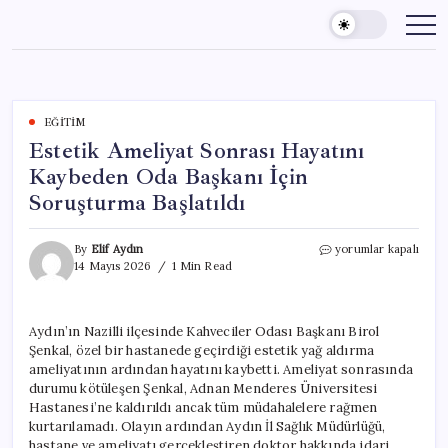
Skip
to
content
EĞITIM
Estetik Ameliyat Sonrası Hayatını
Kaybeden Oda Başkanı İçin
Soruşturma Başlatıldı
Estetik
By
Elif Aydın
yorumlar kapalı
Ameliyat
14 Mayıs 2026
1 Min Read
Sonrası
Hayatını
Kaybeden
Aydın’ın Nazilli ilçesinde Kahveciler Odası Başkanı Birol
Oda
Şenkal, özel bir hastanede geçirdiği estetik yağ aldırma
Başkanı
İçin
ameliyatının ardından hayatını kaybetti. Ameliyat sonrasında
Soruşturma
durumu kötüleşen Şenkal, Adnan Menderes Üniversitesi
Başlatıldı
Hastanesi’ne kaldırıldı ancak tüm müdahalelere rağmen
için
kurtarılamadı. Olayın ardından Aydın İl Sağlık Müdürlüğü,
hastane ve ameliyatı gerçekleştiren doktor hakkında idari