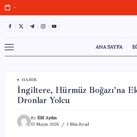
Skip
-
to
content
https://www.facebook.com/
https://twitter.com/
https://t.me/
https://www.instagram.com/
https://youtube.com/
ANA SAYFA
E
HABER
İngiltere, Hürmüz Boğazı’na Ek
Dronlar Yolcu
By
Elif Aydın
13 Mayıs 2026
1 Min Read