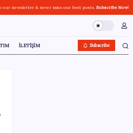
o our newsletter & never miss our best posts.
Subscribe Now!
TIM
İLETİŞİM
Subscribe
SON YAZILAR
ı
Araştırmacılar, kanser hücrelerinin
bağışıklıktan kaçış mekanizmasını ortaya