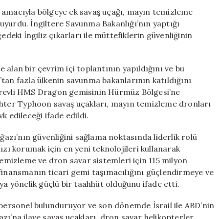
Güç
k amacıyla bölgeye ek savaş uçağı, mayın temizleme
Gönderiyor:
uyurdu. İngiltere Savunma Bakanlığı’nın yaptığı
Savaş
ki İngiliz çıkarları ile müttefiklerin güvenliğinin
Uçakları
ve
Dronlar
 alan bir çevrim içi toplantının yapıldığını ve bu
Yolcu
tan fazla ülkenin savunma bakanlarının katıldığını
için
görevli HMS Dragon gemisinin Hürmüz Bölgesi’ne
ghter Typhoon savaş uçakları, mayın temizleme dronları
k edileceği ifade edildi.
zı’nın güvenliğini sağlama noktasında liderlik rolü
ızı korumak için en yeni teknolojileri kullanarak
temizleme ve dron savar sistemleri için 115 milyon
bu finansmanın ticari gemi taşımacılığını güçlendirmeye ve
ya yönelik güçlü bir taahhüt olduğunu ifade etti.
 personel bulunduruyor ve son dönemde İsrail ile ABD’nin
ı’na ilave savaş uçakları, dron savar helikopterler,