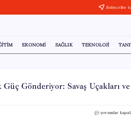
Subscribe t
ĞİTİM
EKONOMİ
SAĞLIK
TEKNOLOJİ
TANI
 Güç Gönderiyor: Savaş Uçakları ve
İngiltere,
yorumlar kapal
Hürmüz
Boğazı’na
Ek