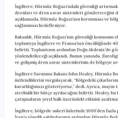
İngiltere, Hürmüz Boğazı’ndaki güvenliği artırma
dronları ve dron savar sistemleri göndereceğini d
açıklamada, Hürmüz Boğazı’nın korunması ve bölgede
sağlanması hedefleniyor.
Bakanlık, Hürmüz Boğazı’nın güvenliği konusunu ele
toplantıya İngiltere ve Fransa’nın öncülüğünde 40’
belirtti. Toplantının ardından Doğu Akdeniz’de 
yönlendirileceği açıklandı. Bunun yanında, Eurofi
ve gelişmiş dron savar sistemlerinin de bölgeye sev
İngiltere Savunma Bakanı John Healey, Hürmüz Boğa
üstlendiklerini vurgulayarak, “Bölgedeki çıkarlarım
kararlılığımızı gösteriyoruz,” dedi. Ayrıca, mayın 
sterlinlik bir bütçe ayrılacağını belirtti. Healey, 
çatışmaların yerel halk üzerindeki etkisini azaltma
İngiltere, bölgede askeri üslerinde 1000’den fazla
İran’a yönelik saldırılarının ardından Hürmüz Boğaz