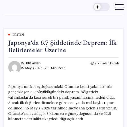
Skip
to
content
EĞITIM
Japonya’da 6.7 Şiddetinde Deprem: İlk
Belirlemeler Üzerine
Japonya’da
By
Elif Aydın
yorumlar kapalı
6.7
15 Mayıs 2026
1 Min Read
Şiddetinde
Deprem:
İlk
Japonya’nın kuzeydoğusundaki Ofunato kenti yakınlarında
Belirlemeler
gerçekleşen 6.7 büyüklüğündeki deprem, bölgedeki
Üzerine
için
vatandaşlarda kısa süreli bir panik yaşanmasına neden oldu.
Ancak ilk değerlendirmelere göre can ya da mal kaybı rapor
edilmedi. 15 Mayıs 2026 tarihinde meydana gelen sarsıntının,
Ofunato’nun yaklaşık 8 kilometre güneydoğusunda ve 62.9
kilometre derinlikte kaydedildiği açıklandı.