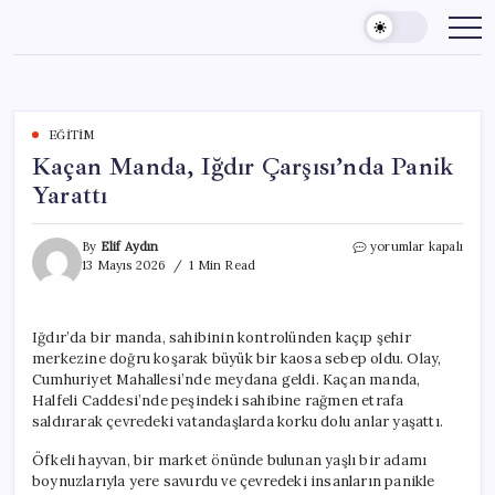
Skip
to
content
EĞITIM
Kaçan Manda, Iğdır Çarşısı’nda Panik
Yarattı
Kaçan
By
Elif Aydın
yorumlar kapalı
Manda,
13 Mayıs 2026
1 Min Read
Iğdır
Çarşısı’nda
Panik
Iğdır’da bir manda, sahibinin kontrolünden kaçıp şehir
Yarattı
merkezine doğru koşarak büyük bir kaosa sebep oldu. Olay,
için
Cumhuriyet Mahallesi’nde meydana geldi. Kaçan manda,
Halfeli Caddesi’nde peşindeki sahibine rağmen etrafa
saldırarak çevredeki vatandaşlarda korku dolu anlar yaşattı.
Öfkeli hayvan, bir market önünde bulunan yaşlı bir adamı
boynuzlarıyla yere savurdu ve çevredeki insanların panikle