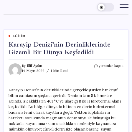
Skip
to
content
EĞITIM
Karayip Denizi’nin Derinliklerinde
Gizemli Bir Dünya Keşfedildi
Karayip
By
Elif Aydın
yorumlar kapalı
Denizi’nin
14 Mayıs 2026
1 Min Read
Derinliklerinde
Gizemli
Bir
Karayip Denizi’nin derinliklerinde gerçekleştirilen bir keşif,
Dünya
bilim camiasını şaşkına çevirdi. Denizin tam 5 kilometre
Keşfedildi
için
altında, sıcaklıkların 401 °C’ye ulaştığı Bibi Hidrotermal Alanı
keşfedildi. Bu bölge, dünyada bilinen en derin hidrotermal
baca sistemi olarak kayıtlara geçti. Tektonik plakaların
hareketi sonucunda magmanın deniz suyu ile buluştuğu bu
noktada, suyun muazzam sıcaklıkları nedeniyle kaynaması
mümkün olmuyor; çünkü derinlikte oluşan basınç, suyun