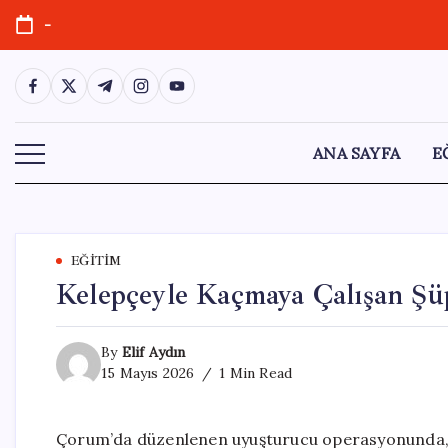
Skip
-
to
content
https://www.facebook.com/
https://twitter.com/
https://t.me/
https://www.instagram.com/
https://youtube.com/
ANA SAYFA
E
EĞITIM
Kelepçeyle Kaçmaya Çalışan Şüp
By
Elif Aydın
15 Mayıs 2026
1 Min Read
Çorum’da düzenlenen uyuşturucu operasyonunda, gö