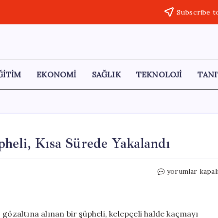
Subscribe t
ĞİTİM
EKONOMİ
SAĞLIK
TEKNOLOJİ
TANI
heli, Kısa Sürede Yakalandı
Kelepçeyle
yorumlar kapal
Kaçmaya
Çalışan
Şüpheli,
Kısa
zaltına alınan bir şüpheli, kelepçeli halde kaçmayı