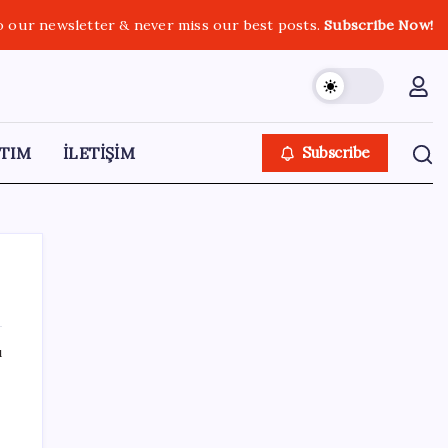
o our newsletter & never miss our best posts.
Subscribe Now!
TIM
İLETİŞİM
Subscribe
ı
SON YAZILAR
Araştırmacılar, kanser hücrelerinin
bağışıklıktan kaçış mekanizmasını ortaya