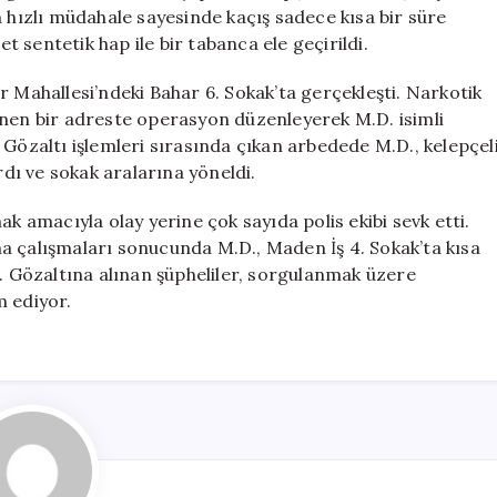
Sürede
n hızlı müdahale sayesinde kaçış sadece kısa bir süre
Yakalandı
 sentetik hap ile bir tabanca ele geçirildi.
için
r Mahallesi’ndeki Bahar 6. Sokak’ta gerçekleşti. Narkotik
enen bir adreste operasyon düzenleyerek M.D. isimli
ı. Gözaltı işlemleri sırasında çıkan arbedede M.D., kelepçel
ı ve sokak aralarına yöneldi.
ak amacıyla olay yerine çok sayıda polis ekibi sevk etti.
a çalışmaları sonucunda M.D., Maden İş 4. Sokak’ta kısa
ı. Gözaltına alınan şüpheliler, sorgulanmak üzere
m ediyor.