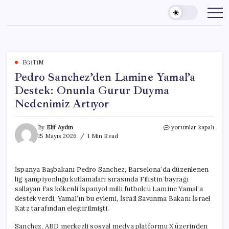
Skip
to
content
EĞITIM
Pedro Sanchez’den Lamine Yamal’a
Destek: Onunla Gurur Duyma
Nedenimiz Artıyor
Pedro
By
Elif Aydın
yorumlar kapalı
Sanchez’den
15 Mayıs 2026
1 Min Read
Lamine
Yamal’a
Destek:
İspanya Başbakanı Pedro Sanchez, Barselona’da düzenlenen
Onunla
lig şampiyonluğu kutlamaları sırasında Filistin bayrağı
Gurur
Duyma
sallayan Fas kökenli İspanyol milli futbolcu Lamine Yamal’a
Nedenimiz
destek verdi. Yamal’ın bu eylemi, İsrail Savunma Bakanı İsrael
Artıyor
Katz tarafından eleştirilmişti.
için
Sanchez, ABD merkezli sosyal medya platformu X üzerinden