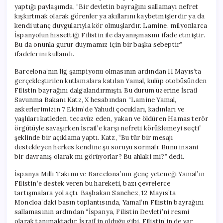
yaptığı paylaşımda, “Bir devletin bayrağını sallamayı nefret
kışkırtmak olarak görenler ya akıllarını kaybetmişlerdir ya da
kendi utanç duygularıyla kör olmuşlardır. Lamine, milyonlarca
İspanyolun hissettiği Filistin ile dayanışmasını ifade etmiştir.
Bu da onunla gurur duymamız için bir başka sebeptir”
ifadelerini kullandı.
Barcelona’nın lig şampiyonu olmasının ardından 11 Mayıs’ta
gerçekleştirilen kutlamalara katılan Yamal, kulüp otobüsünden
Filistin bayrağını dalgalandırmıştı. Bu durum üzerine İsrail
Savunma Bakanı Katz, X hesabından “Lamine Yamal,
askerlerimizin 7 Ekim’de Yahudi çocukları, kadınları ve
yaşlıları katleden, tecavüz eden, yakan ve öldüren Hamas terör
örgütüyle savaşırken İsrail’e karşı nefreti körüklemeyi seçti”
şeklinde bir açıklama yaptı. Katz, “Bu tür bir mesajı
destekleyen herkes kendine şu soruyu sormalı: Bunu insani
bir davranış olarak mı görüyorlar? Bu ahlaki mi?” dedi.
İspanya Milli Takımı ve Barcelona’nın genç yeteneği Yamal’ın
Filistin’e destek veren bu hareketi, bazı çevrelerce
tartışmalara yol açtı. Başbakan Sanchez, 12 Mayıs’ta
Moncloa’daki basın toplantısında, Yamal’ın Filistin bayrağını
sallamasının ardından “İspanya, Filistin Devleti’ni resmi
olarak tanımaktadır. İsrail’in olduğu gibi, Filistin’in de var