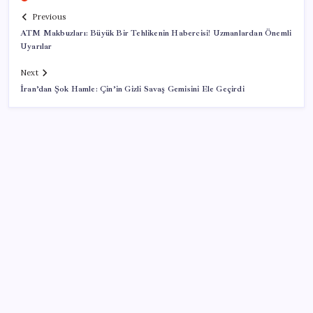
Previous
ATM Makbuzları: Büyük Bir Tehlikenin Habercisi! Uzmanlardan Önemli
Uyarılar
Next
İran’dan Şok Hamle: Çin’in Gizli Savaş Gemisini Ele Geçirdi
SON YAZILAR
Araştırmacılar, kanser hücrelerinin bağışıklıktan
kaçış mekanizmasını ortaya çıkardı
Oyun Laptop’unda Soğutma Sistemi Rehberi