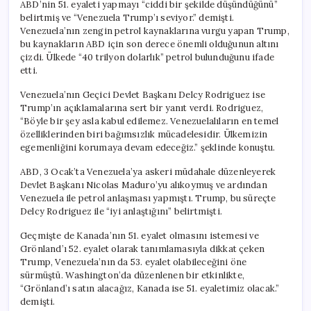
ABD’nin 51. eyaleti yapmayı “ciddi bir şekilde düşündüğünü”
belirtmiş ve “Venezuela Trump’ı seviyor.” demişti.
Venezuela’nın zengin petrol kaynaklarına vurgu yapan Trump,
bu kaynakların ABD için son derece önemli olduğunun altını
çizdi. Ülkede “40 trilyon dolarlık” petrol bulunduğunu ifade
etti.
Venezuela’nın Geçici Devlet Başkanı Delcy Rodriguez ise
Trump’ın açıklamalarına sert bir yanıt verdi. Rodriguez,
“Böyle bir şey asla kabul edilemez. Venezuelalıların en temel
özelliklerinden biri bağımsızlık mücadelesidir. Ülkemizin
egemenliğini korumaya devam edeceğiz.” şeklinde konuştu.
ABD, 3 Ocak’ta Venezuela’ya askeri müdahale düzenleyerek
Devlet Başkanı Nicolas Maduro’yu alıkoymuş ve ardından
Venezuela ile petrol anlaşması yapmıştı. Trump, bu süreçte
Delcy Rodriguez ile “iyi anlaştığını” belirtmişti.
Geçmişte de Kanada’nın 51. eyalet olmasını istemesi ve
Grönland’ı 52. eyalet olarak tanımlamasıyla dikkat çeken
Trump, Venezuela’nın da 53. eyalet olabileceğini öne
sürmüştü. Washington’da düzenlenen bir etkinlikte,
“Grönland’ı satın alacağız, Kanada ise 51. eyaletimiz olacak.”
demişti.