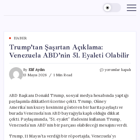
Skip
to
content
HABER
Trump’tan Şaşırtan Açıklama:
Venezuela ABD’nin 51. Eyaleti Olabilir
Trump’tan
By
Elif Aydın
yorumlar kapalı
Şaşırtan
13 Mayıs 2026
1 Min Read
Açıklama:
Venezuela
ABD’nin
ABD Başkanı Donald Trump, sosyal medya hesabında yaptığı
51.
paylaşımla dikkatleri üzerine çekti. Trump, Güney
Eyaleti
Olabilir
Amerika’nın kuzey kesimini gösteren bir harita paylaştı ve
için
burada Venezuela’nın ABD bayrağıyla kaplı olduğu dikkat
çekti. Paylaşımında, “51. eyalet” ifadesini kullanan Trump,
Venezuela’nın ABD’nin bir parçası olabileceği mesajını verdi.
Trump, 11 Mayıs’ta verdiği bir röportajda, Venezuela’yı