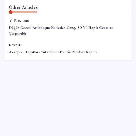
Other Articles
Previous
Düğün Gecesi Arkadaşını Katleden Genç, 30 Yıl Hapis Cezasına
Çarptırıldı
Next
Akaryakıt Fiyatları Yükseliyor: Benzin Zamları Kapıda
SON YAZILAR
Pixel Telefonlara Yapay Zeka Destekli Saat