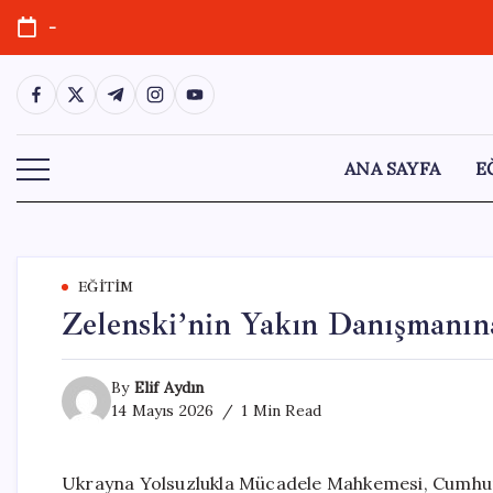
Skip
-
to
content
https://www.facebook.com/
https://twitter.com/
https://t.me/
https://www.instagram.com/
https://youtube.com/
ANA SAYFA
E
EĞITIM
Zelenski’nin Yakın Danışmanın
By
Elif Aydın
14 Mayıs 2026
1 Min Read
Ukrayna Yolsuzlukla Mücadele Mahkemesi, Cumhurb