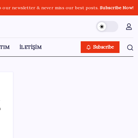
o our newsletter & never miss our best posts.
Subscribe Now!
TIM
İLETİŞİM
Subscribe
ı
SON YAZILAR
Araştırmacılar, kanser hücrelerinin
bağışıklıktan kaçış mekanizmasını ortaya