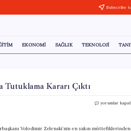
Subscribe t
ĞİTİM
EKONOMİ
SAĞLIK
TEKNOLOJİ
TANI
a Tutuklama Kararı Çıktı
Zelenski’nin
yorumlar kapal
Yakın
Danışmanına
Tutuklama
Kararı
aşkanı Volodimir Zelenski’nin en yakın müttefiklerinden