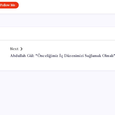
Follow Me
Next
Abdullah Gül: “Önceliğimiz İç Düzenimizi Sağlamak Olmalı
Office Lisans Satın Al