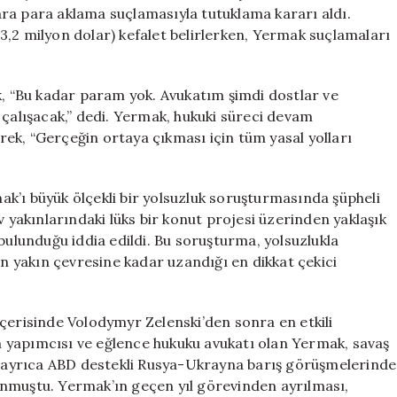
Çıktı
ra para aklama suçlamasıyla tutuklama kararı aldı.
için
3,2 milyon dolar) kefalet belirlerken, Yermak suçlamaları
 “Bu kadar param yok. Avukatım şimdi dostlar ve
 çalışacak,” dedi. Yermak, hukuki süreci devam
erek, “Gerçeğin ortaya çıkması için tüm yasal yolları
k’ı büyük ölçekli bir yolsuzluk soruşturmasında şüpheli
v yakınlarındaki lüks bir konut projesi üzerinden yaklaşık
bulunduğu iddia edildi. Bu soruşturma, yolsuzlukla
 yakın çevresine kadar uzandığı en dikkat çekici
çerisinde Volodymyr Zelenski’den sonra en etkili
ilm yapımcısı ve eğlence hukuku avukatı olan Yermak, savaş
ve ayrıca ABD destekli Rusya-Ukrayna barış görüşmelerinde
unmuştu. Yermak’ın geçen yıl görevinden ayrılması,