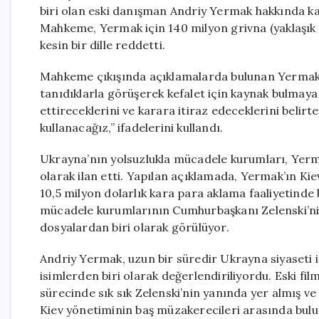
biri olan eski danışman Andriy Yermak hakkında ka
Mahkeme, Yermak için 140 milyon grivna (yaklaşık 
kesin bir dille reddetti.
Mahkeme çıkışında açıklamalarda bulunan Yermak,
tanıdıklarla görüşerek kefalet için kaynak bulmaya
ettireceklerini ve karara itiraz edeceklerini belirt
kullanacağız,” ifadelerini kullandı.
Ukrayna’nın yolsuzlukla mücadele kurumları, Yerma
olarak ilan etti. Yapılan açıklamada, Yermak’ın Kie
10,5 milyon dolarlık kara para aklama faaliyetinde 
mücadele kurumlarının Cumhurbaşkanı Zelenski’nin
dosyalardan biri olarak görülüyor.
Andriy Yermak, uzun bir süredir Ukrayna siyaseti i
isimlerden biri olarak değerlendiriliyordu. Eski f
sürecinde sık sık Zelenski’nin yanında yer almış 
Kiev yönetiminin baş müzakerecileri arasında bul