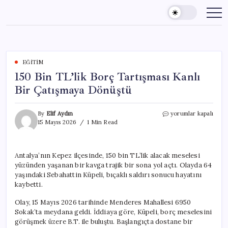
Skip
to
content
EĞITIM
150 Bin TL’lik Borç Tartışması Kanlı
Bir Çatışmaya Dönüştü
150
By
Elif Aydın
yorumlar kapalı
Bin
15 Mayıs 2026
1 Min Read
TL’lik
Borç
Tartışması
Antalya’nın Kepez ilçesinde, 150 bin TL’lik alacak meselesi
Kanlı
yüzünden yaşanan bir kavga trajik bir sona yol açtı. Olayda 64
Bir
Çatışmaya
yaşındaki Sebahattin Küpeli, bıçaklı saldırı sonucu hayatını
Dönüştü
kaybetti.
için
Olay, 15 Mayıs 2026 tarihinde Menderes Mahallesi 6950
Sokak’ta meydana geldi. İddiaya göre, Küpeli, borç meselesini
görüşmek üzere B.T. ile buluştu. Başlangıçta dostane bir