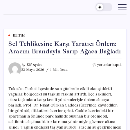
Skip
to
content
EĞITIM
Sel Tehlikesine Karşı Yaratıcı Önlem:
Aracını Brandayla Sarıp Ağaca Bağladı
Sel
By
Elif Aydın
yorumlar kapalı
Tehlikesine
22 Mayıs 2026
1 Min Read
Karşı
Yaratıcı
Önlem:
Tokat’ın Turhal ilçesinde son günlerde etkili olan şiddetli
Aracını
yağışlar, bölgedeki su taşkını riskini artırdı. İlçe sakinleri,
Brandayla
Sarıp
olası taşkınlara karşı kendi yöntemleriyle önlem almaya
Ağaca
başladı. Prof. Dr. Nihat Gürkan Caddesi üzerinde kaydedilen
Bağladı
bir görüntü, dikkatleri üzerine çekti. Cadde üzerindeki bir
için
apartmanın önünde park halinde bulunan bir otomobil,
sahibinin alışılmadık bir koruma yöntemiyle güvence altına
alındı. Taşkın endişesi taşıyan sürücü, aracını su geçirmemesi