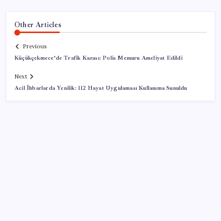
Other Articles
Previous
Küçükçekmece’de Trafik Kazası: Polis Memuru Ameliyat Edildi
Next
Acil İhbarlarda Yenilik: 112 Hayat Uygulaması Kullanıma Sunuldu
SON YAZILAR
Araştırmacılar, kanser hücrelerinin bağışıklıktan