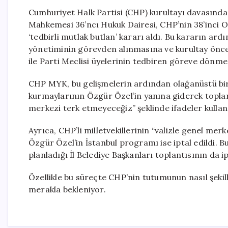
Cumhuriyet Halk Partisi (CHP) kurultayı davasında
Mahkemesi 36’ncı Hukuk Dairesi, CHP’nin 38’inci Ol
‘tedbirli mutlak butlan’ kararı aldı. Bu kararın ar
yönetiminin görevden alınmasına ve kurultay önc
ile Parti Meclisi üyelerinin tedbiren göreve dönme
CHP MYK, bu gelişmelerin ardından olağanüstü bi
kurmaylarının Özgür Özel’in yanına giderek toplantıy
merkezi terk etmeyeceğiz” şeklinde ifadeler kulland
Ayrıca, CHP’li milletvekillerinin “valizle genel merk
Özgür Özel’in İstanbul programı ise iptal edildi. B
planladığı İl Belediye Başkanları toplantısının da ipt
Özellikle bu süreçte CHP’nin tutumunun nasıl şeki
merakla bekleniyor.