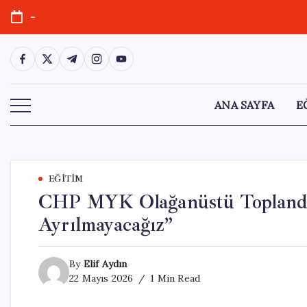
Skip
-
to
content
https://www.facebook.com/
https://twitter.com/
https://t.me/
https://www.instagram.com/
https://youtube.com/
ANA SAYFA
E
EĞITIM
CHP MYK Olağanüstü Toplandı
Ayrılmayacağız”
By
Elif Aydın
22 Mayıs 2026
1 Min Read