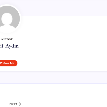
Author
if Aydın
Follow Me
Next