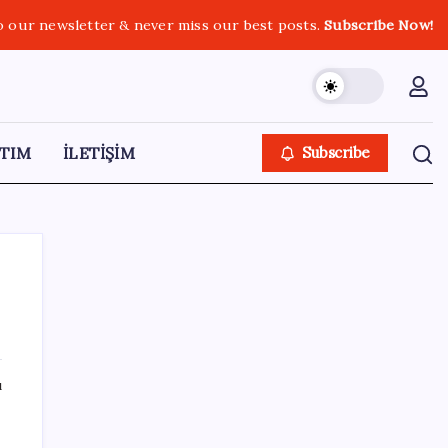
o our newsletter & never miss our best posts.
Subscribe Now!
TIM
İLETİŞİM
Subscribe
SON YAZILAR
ı
Araştırmacılar, kanser hücrelerinin
bağışıklıktan kaçış mekanizmasını ortaya