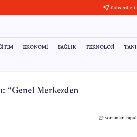
Subscribe t
ĞİTİM
EKONOMİ
SAĞLIK
TEKNOLOJİ
TANI
: “Genel Merkezden
CHP
yorumlar kapal
MYK
Olağanüstü
Toplandı: