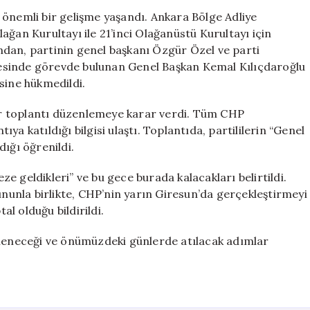
“Genel
 önemli bir gelişme yaşandı. Ankara Bölge Adliye
Merkezden
ağan Kurultayı ile 21’inci Olağanüstü Kurultayı için
Ayrılmayacağız
dından, partinin genel başkanı Özgür Özel ve parti
için
esinde görevde bulunan Genel Başkan Kemal Kılıçdaroğlu
sine hükmedildi.
r toplantı düzenlemeye karar verdi. Tüm CHP
a katıldığı bilgisi ulaştı. Toplantıda, partililerin “Genel
ığı öğrenildi.
eze geldikleri” ve bu gece burada kalacakları belirtildi.
ununla birlikte, CHP’nin yarın Giresun’da gerçekleştirmeyi
al olduğu bildirildi.
lleneceği ve önümüzdeki günlerde atılacak adımlar