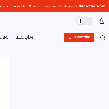
o our newsletter & never miss our best posts.
Subscribe Now!
TIM
İLETİŞİM
Subscribe
ı
SON YAZILAR
Pixel Telefonlara Yapay Zeka Destekli Saat
Tasarımları Geliyor