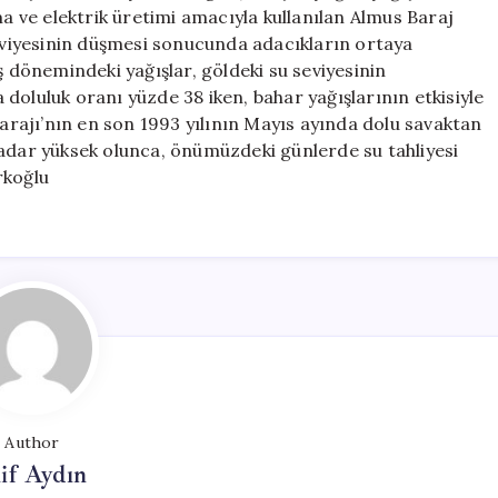
Düzeye
ma ve elektrik üretimi amacıyla kullanılan Almus Baraj
Ulaştı
seviyesinin düşmesi sonucunda adacıkların ortaya
için
ş dönemindeki yağışlar, göldeki su seviyesinin
doluluk oranı yüzde 38 iken, bahar yağışlarının etkisiyle
Barajı’nın en son 1993 yılının Mayıs ayında dolu savaktan
u kadar yüksek olunca, önümüzdeki günlerde su tahliyesi
rkoğlu
Author
if Aydın