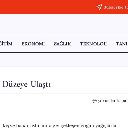
Subscribe t
ĞİTİM
EKONOMİ
SAĞLIK
TEKNOLOJİ
TANI
 Düzeye Ulaştı
Almus
yorumlar kapal
Barajı
Su
Seviyesi
Rekor
, kış ve bahar aylarında gerçekleşen yoğun yağışlarla