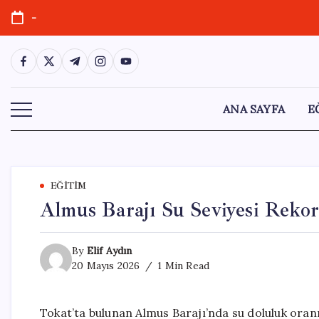
Skip
-
to
content
https://www.facebook.com/
https://twitter.com/
https://t.me/
https://www.instagram.com/
https://youtube.com/
ANA SAYFA
E
EĞITIM
Almus Barajı Su Seviyesi Rekor
By
Elif Aydın
20 Mayıs 2026
1 Min Read
Tokat’ta bulunan Almus Barajı’nda su doluluk oranı