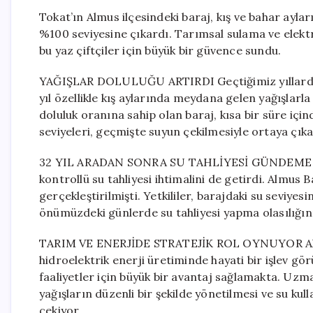
Tokat’ın Almus ilçesindeki baraj, kış ve bahar ayl
%100 seviyesine çıkardı. Tarımsal sulama ve elekt
bu yaz çiftçiler için büyük bir güvence sundu.
YAĞIŞLAR DOLULUĞU ARTIRDI Geçtiğimiz yıllarda ku
yıl özellikle kış aylarında meydana gelen yağışlarl
doluluk oranına sahip olan baraj, kısa bir süre iç
seviyeleri, geçmişte suyun çekilmesiyle ortaya çıka
32 YIL ARADAN SONRA SU TAHLİYESİ GÜNDEME GEL
kontrollü su tahliyesi ihtimalini de getirdi. Almus 
gerçekleştirilmişti. Yetkililer, barajdaki su seviy
önümüzdeki günlerde su tahliyesi yapma olasılığın
TARIM VE ENERJİDE STRATEJİK ROL OYNUYOR Almus
hidroelektrik enerji üretiminde hayati bir işlev gö
faaliyetler için büyük bir avantaj sağlamakta. Uzma
yağışların düzenli bir şekilde yönetilmesi ve su kul
çekiyor.