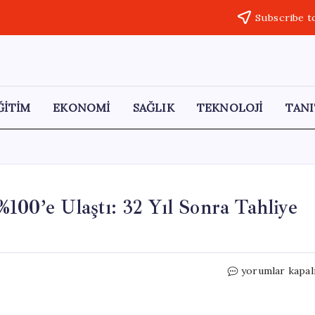
Subscribe t
ĞİTİM
EKONOMİ
SAĞLIK
TEKNOLOJİ
TANI
100’e Ulaştı: 32 Yıl Sonra Tahliye
Almus
yorumlar kapal
Barajı’nda
Su
Doluluğu