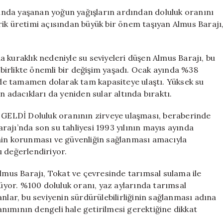
%100’e
arında yaşanan yoğun yağışların ardından doluluk oranını
Ulaştı:
rik üretimi açısından büyük bir önem taşıyan Almus Barajı
32
Yıl
Sonra
raklık nedeniyle su seviyeleri düşen Almus Barajı, bu
Tahliye
a birlikte önemli bir değişim yaşadı. Ocak ayında %38
Planları
inde tamamen dolarak tam kapasiteye ulaştı. Yüksek su
Gündemde
n adacıkları da yeniden sular altında bıraktı.
için
Dİ Doluluk oranının zirveye ulaşması, beraberinde
Barajı’nda son su tahliyesi 1993 yılının mayıs ayında
esinin korunması ve güvenliğin sağlanması amacıyla
ı değerlendiriyor.
 Barajı, Tokat ve çevresinde tarımsal sulama ile
rüyor. %100 doluluk oranı, yaz aylarında tarımsal
nlar, bu seviyenin sürdürülebilirliğinin sağlanması adına
lanımının dengeli hale getirilmesi gerektiğine dikkat