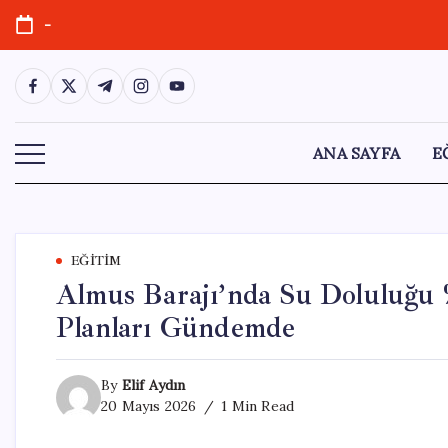
Skip
-
to
content
https://www.facebook.com/
https://twitter.com/
https://t.me/
https://www.instagram.com/
https://youtube.com/
ANA SAYFA
E
EĞITIM
Almus Barajı’nda Su Doluluğu %
Planları Gündemde
By
Elif Aydın
20 Mayıs 2026
1 Min Read