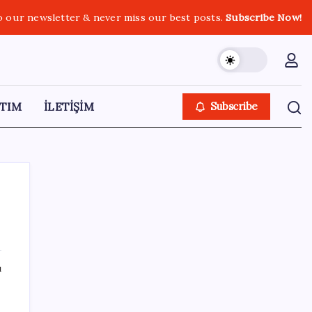
o our newsletter & never miss our best posts.
Subscribe Now!
TIM
İLETİŞİM
Subscribe
SON YAZILAR
ı
İklim zirvesi de milyarlar yutacak