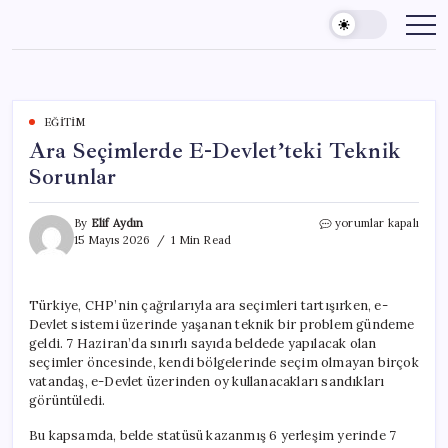
Skip
to
content
EĞITIM
Ara Seçimlerde E-Devlet’teki Teknik
Sorunlar
Ara
By
Elif Aydın
yorumlar kapalı
Seçimlerde
15 Mayıs 2026
1 Min Read
E-
Devlet’teki
Teknik
Türkiye, CHP’nin çağrılarıyla ara seçimleri tartışırken, e-
Sorunlar
Devlet sistemi üzerinde yaşanan teknik bir problem gündeme
için
geldi. 7 Haziran’da sınırlı sayıda beldede yapılacak olan
seçimler öncesinde, kendi bölgelerinde seçim olmayan birçok
vatandaş, e-Devlet üzerinden oy kullanacakları sandıkları
görüntüledi.
Bu kapsamda, belde statüsü kazanmış 6 yerleşim yerinde 7