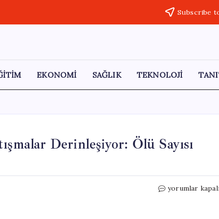
Subscribe t
ĞİTİM
EKONOMİ
SAĞLIK
TEKNOLOJİ
TANI
ışmalar Derinleşiyor: Ölü Sayısı
İsrail
yorumlar kapal
ve
Lübnan
Arasındaki