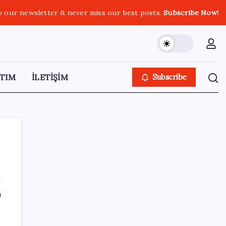
o our newsletter & never miss our best posts.
Subscribe Now!
TIM
İLETİŞİM
Subscribe
SON YAZILAR
ı
OpenAI’ın İlk Cihazı için Fiyat ve Tasarım
Belli Oldu