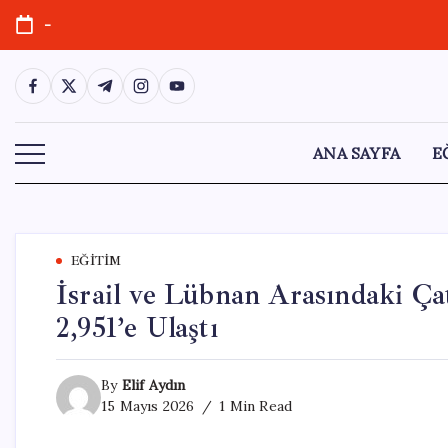
Skip
-
to
content
https://www.facebook.com/
https://twitter.com/
https://t.me/
https://www.instagram.com/
https://youtube.com/
ANA SAYFA
E
EĞITIM
İsrail ve Lübnan Arasındaki Çat
2,951’e Ulaştı
By
Elif Aydın
15 Mayıs 2026
1 Min Read