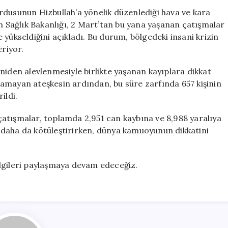
Çatışmalar
rdusunun Hizbullah’a yönelik düzenlediği hava ve kara
Derinleşiyor:
Sağlık Bakanlığı, 2 Mart’tan bu yana yaşanan çatışmalar
Ölü
yükseldiğini açıkladı. Bu durum, bölgedeki insani krizin
Sayısı
eriyor.
2,951’e
Ulaştı
niden alevlenmesiyle birlikte yaşanan kayıplara dikkat
için
 olamayan ateşkesin ardından, bu süre zarfında 657 kişinin
ildi.
i çatışmalar, toplamda 2,951 can kaybına ve 8,988 yaralıya
 daha da kötüleştirirken, dünya kamuoyunun dikkatini
bilgileri paylaşmaya devam edeceğiz.