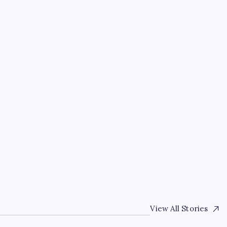
EKONOMI
Araştırmacılar, kanser 
asarım
bağışıklıktan kaçış me
çıkardı
By
Elif Aydın
5 Ağustos 2026
View All Stories