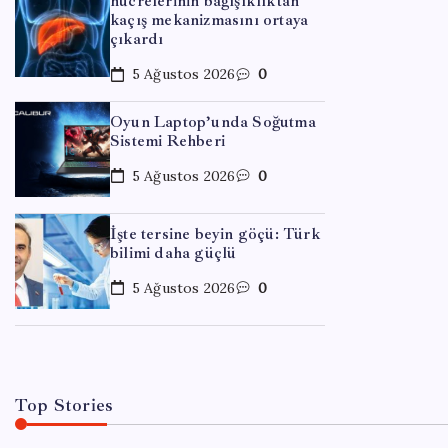
hücrelerinin bağışıklıktan
kaçış mekanizmasını ortaya
çıkardı
5 Ağustos 2026
0
Oyun Laptop’unda Soğutma
Sistemi Rehberi
5 Ağustos 2026
0
EKONOM
OpenA
İşte tersine beyin göçü: Türk
bilimi daha güçlü
Belli
5 Ağustos 2026
0
By
Elif
Top Stories