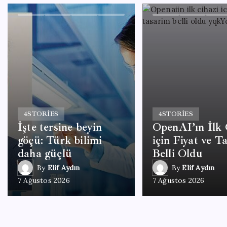
4
STORIES
4
STORIES
İşte tersine beyin
OpenAI’ın İlk 
göçü: Türk bilimi
için Fiyat ve T
daha güçlü
Belli Oldu
By
Elif Aydın
By
Elif Aydın
7 Ağustos 2026
7 Ağustos 2026