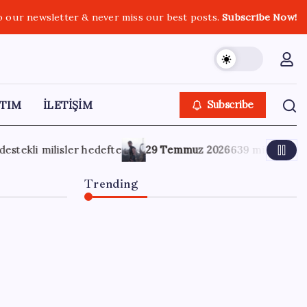
o our newsletter & never miss our best posts.
Subscribe Now!
TIM
İLETİŞİM
Subscribe
2026
639 milyon dolarlık gişenin 140 milyon doları IMAX’ten ge
Trending
OpenAI’ın İlk Cihazı için
Fiyat ve Tasarım Belli Oldu
7 Ağustos 2026
0