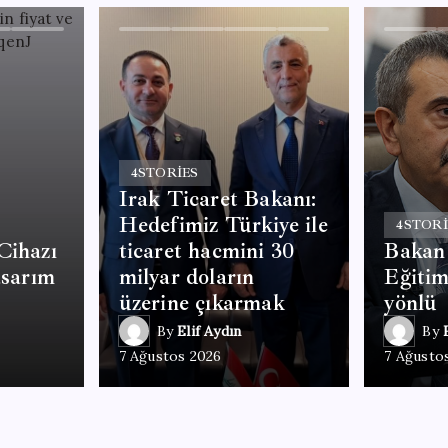
4
STORIES
Irak Ticaret Bakanı:
Hedefimiz Türkiye ile
4
STORI
Cihazı
ticaret hacmini 30
Bakan
asarım
milyar doların
Eğitim
üzerine çıkarmak
yönlü
By
Elif Aydın
By
7 Ağustos 2026
7 Ağusto