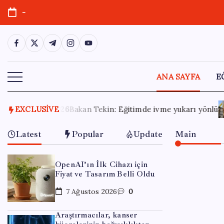
Skip
-
to
content
https://www.facebook.com/
https://twitter.com/
https://t.me/
https://www.instagram.com/
https://youtube.com/
ANA SAYFA
E
 ivme yukarı yönlü
EXCLUSIVE
29 Temmuz 2026
ABD ve Suudi Arabista
Latest
Popular
Update
Main
OpenAI’ın İlk Cihazı için
Fiyat ve Tasarım Belli Oldu
7 Ağustos 2026
0
Araştırmacılar, kanser