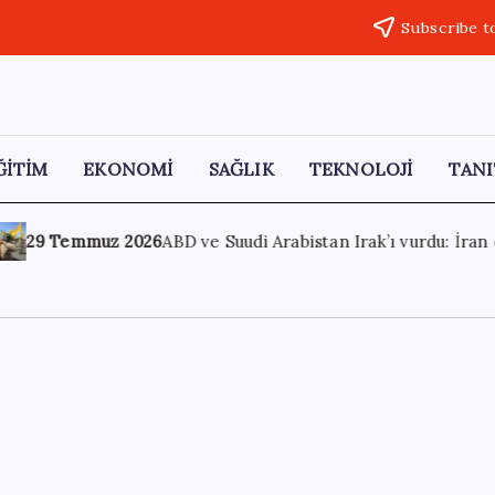
Subscribe t
ĞİTİM
EKONOMİ
SAĞLIK
TEKNOLOJİ
TANI
n Irak’ı vurdu: İran destekli milisler hedefte
29 Temmuz 