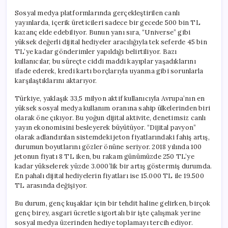
Sosyal medya platformlarında gerçekleştirilen canlı
yayınlarda, içerik üreticileri sadece bir gecede 500 bin TL
kazanç elde edebiliyor. Bunun yanı sıra, “Universe” gibi
yüksek değerli dijital hediyeler aracılığıyla tek seferde 45 bin
TL’ye kadar gönderimler yapıldığı belirtiliyor. Bazı
kullanıcılar, bu süreçte ciddi maddi kayıplar yaşadıklarını
ifade ederek, kredi kartı borçlarıyla uyanma gibi sorunlarla
karşılaştıklarını aktarıyor.
Türkiye, yaklaşık 33,5 milyon aktif kullanıcıyla Avrupa’nın en
yüksek sosyal medya kullanım oranına sahip ülkelerinden biri
olarak öne çıkıyor. Bu yoğun dijital aktivite, denetimsiz canlı
yayın ekonomisini besleyerek büyütüyor. “Dijital pavyon”
olarak adlandırılan sistemdeki jeton fiyatlarındaki fahiş artış,
durumun boyutlarını gözler önüne seriyor. 2018 yılında 100
jetonun fiyatı 8 TL iken, bu rakam günümüzde 250 TL’ye
kadar yükselerek yüzde 3.000’lik bir artış göstermiş durumda.
En pahalı dijital hediyelerin fiyatları ise 15.000 TL ile 19.500
TL arasında değişiyor.
Bu durum, genç kuşaklar için bir tehdit haline gelirken, birçok
genç birey, asgari ücretle sigortalı bir işte çalışmak yerine
sosyal medya üzerinden hediye toplamayı tercih ediyor.