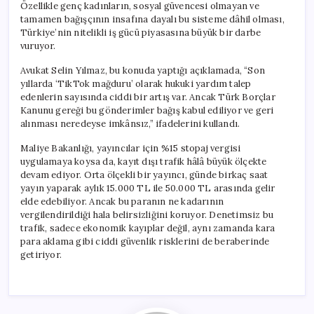
Özellikle genç kadınların, sosyal güvencesi olmayan ve
tamamen bağışçının insafına dayalı bu sisteme dâhil olması,
Türkiye’nin nitelikli iş gücü piyasasına büyük bir darbe
vuruyor.
Avukat Selin Yılmaz, bu konuda yaptığı açıklamada, “Son
yıllarda ‘TikTok mağduru’ olarak hukuki yardım talep
edenlerin sayısında ciddi bir artış var. Ancak Türk Borçlar
Kanunu gereği bu gönderimler bağış kabul ediliyor ve geri
alınması neredeyse imkânsız,” ifadelerini kullandı.
Maliye Bakanlığı, yayıncılar için %15 stopaj vergisi
uygulamaya koysa da, kayıt dışı trafik hâlâ büyük ölçekte
devam ediyor. Orta ölçekli bir yayıncı, günde birkaç saat
yayın yaparak aylık 15.000 TL ile 50.000 TL arasında gelir
elde edebiliyor. Ancak bu paranın ne kadarının
vergilendirildiği hala belirsizliğini koruyor. Denetimsiz bu
trafik, sadece ekonomik kayıplar değil, aynı zamanda kara
para aklama gibi ciddi güvenlik risklerini de beraberinde
getiriyor.