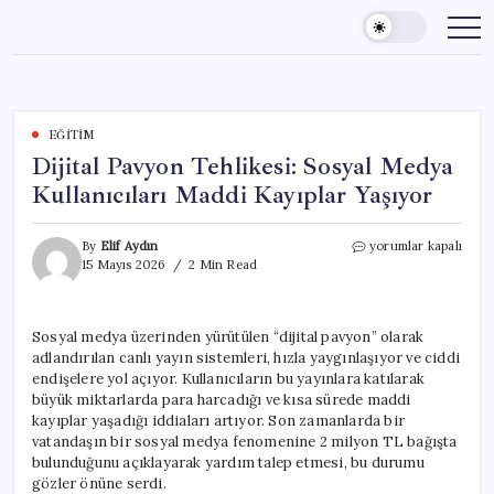
Skip
to
content
EĞITIM
Dijital Pavyon Tehlikesi: Sosyal Medya
Kullanıcıları Maddi Kayıplar Yaşıyor
Dijital
By
Elif Aydın
yorumlar kapalı
Pavyon
15 Mayıs 2026
2 Min Read
Tehlikesi:
Sosyal
Medya
Sosyal medya üzerinden yürütülen “dijital pavyon” olarak
Kullanıcıları
adlandırılan canlı yayın sistemleri, hızla yaygınlaşıyor ve ciddi
Maddi
Kayıplar
endişelere yol açıyor. Kullanıcıların bu yayınlara katılarak
Yaşıyor
büyük miktarlarda para harcadığı ve kısa sürede maddi
için
kayıplar yaşadığı iddiaları artıyor. Son zamanlarda bir
vatandaşın bir sosyal medya fenomenine 2 milyon TL bağışta
bulunduğunu açıklayarak yardım talep etmesi, bu durumu
gözler önüne serdi.