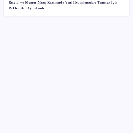
Emekli ve Memur Maaş Zammında Yeni Hesaplamalar: Temmuz İçin
Beklentiler Aydınlandı
SON YAZILAR
İklim zirvesi de milyarlar yutacak
Pixel Telefonlara Yapay Zeka Destekli Saat
Tasarımları Geliyor
Erdoğan’dan ‘Mekke Ortak Savunma Anlaşması’
açıklaması: ‘Hiçbir ülkeyi hedef almıyor’
OpenAI’ın İlk Cihazı için Fiyat ve Tasarım Belli Oldu