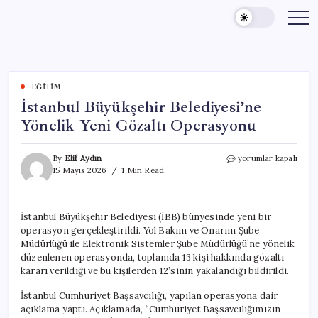
Skip
to
content
EĞITIM
İstanbul Büyükşehir Belediyesi’ne
Yönelik Yeni Gözaltı Operasyonu
İstanbul
By
Elif Aydın
yorumlar kapalı
Büyükşehir
15 Mayıs 2026
1 Min Read
Belediyesi’ne
Yönelik
Yeni
İstanbul Büyükşehir Belediyesi (İBB) bünyesinde yeni bir
Gözaltı
operasyon gerçekleştirildi. Yol Bakım ve Onarım Şube
Operasyonu
için
Müdürlüğü ile Elektronik Sistemler Şube Müdürlüğü’ne yönelik
düzenlenen operasyonda, toplamda 13 kişi hakkında gözaltı
kararı verildiği ve bu kişilerden 12’sinin yakalandığı bildirildi.
İstanbul Cumhuriyet Başsavcılığı, yapılan operasyona dair
açıklama yaptı. Açıklamada, “Cumhuriyet Başsavcılığımızın