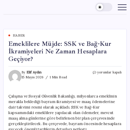
Skip
to
content
HABER
Emeklilere Müjde: SSK ve Bağ-Kur
İkramiyeleri Ne Zaman Hesaplara
Geçiyor?
Emeklilere
By
Elif Aydın
yorumlar kapalı
Müjde:
15 Mayıs 2026
1 Min Read
SSK
ve
Bağ-
Çalışma ve Sosyal Güvenlik Bakanlığı, milyonlarca emeklinin
Kur
merakla beklediği bayram ikramiyesi ve maaş ödemelerine
İkramiyeleri
Ne
dair takvimi resmi olarak açıkladı. SSK ve Bağ-Kur
Zaman
kapsamındaki emeklilere yapılacak olan ödemeler, mevcut
Hesaplara
maaş alma günlerine göre belirlenen bir plan çerçevesinde
Geçiyor?
gerçekleştirilecek. Bu çerçevede, bayram öncesinde hesaplara
için
geçecek önemli tarihlerin detayları netleşti.