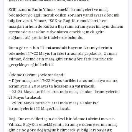
SGK uzmanı Emin Yılmaz, emekli ikramiyeleri ve maaş
ödemeleriyle ilgili merak edilen soruları yanıtlayarak önemli
bilgiler verdi. Yılmaz, “SSK ve Bağ-Kur emeklileri, hem
maaşlarını hem de Kurban Bayramı ikramiyelerini aynı dönem
içerisinde alacaklar. Milyonlarca emekli için ek gelir
sağlanacak,” şeklinde ifadelerde bulundu.
Buna göre, 4 bin TL tutarındaki bayram ikramiyelerinin
ödemeleri 17-22 Mayıs tarihleri arasında yapılacak. Uzman
Yılmaz, ödemelerin maaş günlerine göre farklı tarihlerde
gerçekleşeceğini belirtti.
Ödeme takvimi şöyle sıralandı:
– Eğer maaşınızı 17-22 Mayıs tarihleri arasında alıyorsanız,
ikramiyeniz 20 Mayıs’ta hesabınıza yatırılacak.
– 23-24 Mayıs tarihleri arasında maaş alanlar, ikramiyelerini
21 Mayıs’ta alacak.
– 25-26 Mayıs tarihleri arasında maaş alanlar ise
ikramiyelerini 22 Mayıs’ta alacak.
Bağ-Kur emeklileri için de özel bir ödeme takvimi mevcut.
Yılmaz, Bağ-Kur emeklilerinin ikramiye ödemelerinin maaş
günlerine göre değiştiğini belirterek şu bilgileri paylaştı: