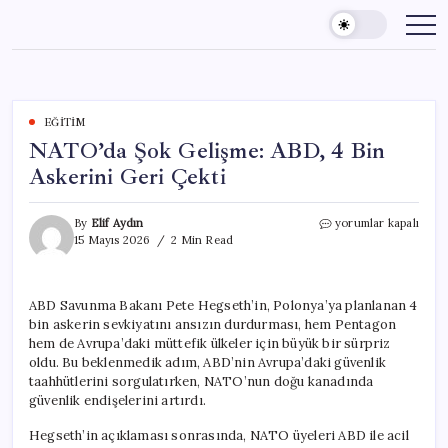
Skip
to
content
EĞITIM
NATO’da Şok Gelişme: ABD, 4 Bin
Askerini Geri Çekti
NATO’da
By
Elif Aydın
yorumlar kapalı
Şok
15 Mayıs 2026
2 Min Read
Gelişme:
ABD,
4
ABD Savunma Bakanı Pete Hegseth’in, Polonya’ya planlanan 4
Bin
bin askerin sevkiyatını ansızın durdurması, hem Pentagon
Askerini
Geri
hem de Avrupa’daki müttefik ülkeler için büyük bir sürpriz
Çekti
oldu. Bu beklenmedik adım, ABD’nin Avrupa’daki güvenlik
için
taahhütlerini sorgulatırken, NATO’nun doğu kanadında
güvenlik endişelerini artırdı.
Hegseth’in açıklaması sonrasında, NATO üyeleri ABD ile acil