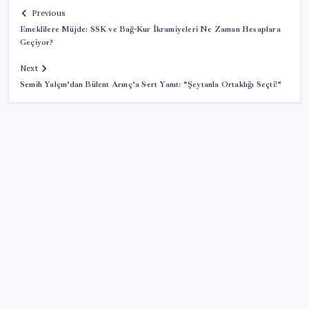
Previous
Emeklilere Müjde: SSK ve Bağ-Kur İkramiyeleri Ne Zaman Hesaplara
Geçiyor?
Next
Semih Yalçın’dan Bülent Arınç’a Sert Yanıt: “Şeytanla Ortaklığı Seçti!”
SON YAZILAR
İklim zirvesi de milyarlar yutacak
Pixel Telefonlara Yapay Zeka Destekli Saat
Tasarımları Geliyor