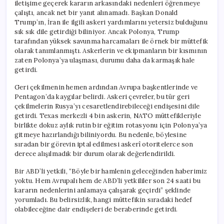
iletişime geçerek kararın arkasındaki nedenleri öğrenmeye
çalıştı, ancak net bir yanıt alınamadı. Başkan Donald
Trump’ın, İran ile ilgili askeri yardımlarını yetersiz bulduğunu
sık sık dile getirdiği biliniyor. Ancak Polonya, Trump
tarafından yüksek savunma harcamaları ile örnek bir müttefik
olarak tanımlanmıştı. Askerlerin ve ekipmanların bir kısmının
zaten Polonya’ya ulaşması, durumu daha da karmaşık hale
getirdi.
Geri çekilmenin hemen ardından Avrupa başkentlerinde ve
Pentagon’da kaygılar belirdi. Askeri çevreler, bu tür geri
çekilmelerin Rusya’yı cesaretlendirebileceği endişesini dile
getirdi. Texas merkezli 4 bin askerin, NATO müttefikleriyle
birlikte dokuz aylık rutin bir eğitim rotasyonu için Polonya’ya
gitmeye hazırlandığı biliniyordu. Bu nedenle, böylesine
sıradan bir görevin iptal edilmesi askerî otoritelerce son
derece alışılmadık bir durum olarak değerlendirildi.
Bir ABD’li yetkili, “Böyle bir hamlenin geleceğinden haberimiz
yoktu. Hem Avrupalı hem de ABD’li yetkililer son 24 saati bu
kararın nedenlerini anlamaya çalışarak geçirdi” şeklinde
yorumladı. Bu belirsizlik, hangi müttefikin sıradaki hedef
olabileceğine dair endişeleri de beraberinde getirdi.