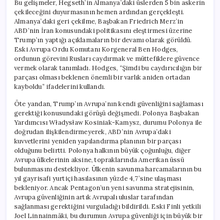
Bu gelişmeler, Hegseth’in Almanya’daki üslerden 5 bin askerin
çekileceğini duyurmasının hemen ardından gerçekleşti.
Almanya’daki geri çekilme, Başbakan Friedrich Merz’in
ABD’nin İran konusundaki politikasını eleştirmesi üzerine
Trump’ın yaptığı açıklamaların bir devamı olarak görüldü.
Eski Avrupa Ordu Komutanı Korgeneral Ben Hodges,
ordunun görevini Rusları caydırmak ve müttefiklere güvence
vermek olarak tanımladı. Hodges, “Şimdi bu caydırıcılığın bir
parçası olması beklenen önemli bir varlık aniden ortadan
kayboldu” ifadelerini kullandı.
Öte yandan, Trump’ın Avrupa’nın kendi güvenliğini sağlaması
gerektiği konusundaki görüşü değişmedi. Polonya Başbakan
Yardımcısı Władysław Kosiniak-Kamysz, durumu Polonya ile
doğrudan ilişkilendirmeyerek, ABD’nin Avrupa’daki
kuvvetlerini yeniden yapılandırma planının bir parçası
olduğunu belirtti. Polonya halkının büyük çoğunluğu, diğer
Avrupa ülkelerinin aksine, topraklarında Amerikan üssü
bulunmasını destekliyor. Ülkenin savunma harcamalarının bu
yıl gayrisafi yurtiçi hasılasının yüzde 4,7’sine ulaşması
bekleniyor. Ancak Pentagon’un yeni savunma stratejisinin,
Avrupa güvenliğinin artık Avrupalı uluslar tarafından
sağlanması gerektiğini vurguladığı bildirildi. Eski Finli yetkili
Joel Linnainmäki, bu durumun Avrupa güvenliği için büyük bir