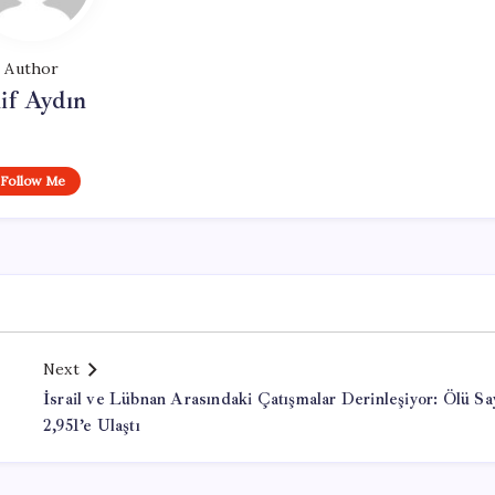
Author
if Aydın
Follow Me
Next
İsrail ve Lübnan Arasındaki Çatışmalar Derinleşiyor: Ölü Sa
2,951’e Ulaştı