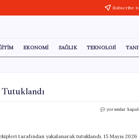
Subscribe t
ĞİTİM
EKONOMİ
SAĞLIK
TEKNOLOJİ
TANI
i Tutuklandı
Konya’da
yorumlar kapal
Hırsızlık
Yapan
6
Kişi
s ekipleri tarafından yakalanarak tutuklandı. 15 Mayıs 2026