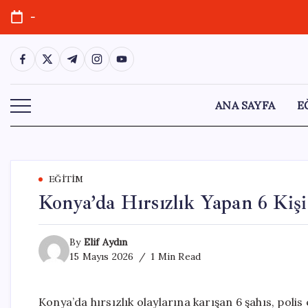
Skip
-
to
content
https://www.facebook.com/
https://twitter.com/
https://t.me/
https://www.instagram.com/
https://youtube.com/
ANA SAYFA
E
EĞITIM
Konya’da Hırsızlık Yapan 6 Kiş
By
Elif Aydın
15 Mayıs 2026
1 Min Read
Konya’da hırsızlık olaylarına karışan 6 şahıs, poli