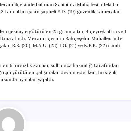
Tutuklandı
eram ilçesinde bulunan Sahibiata Mahallesi’ndeki bir
için
 2 tam altın çalan şüpheli S.D. (19) güvenlik kameraları
den çekiciyle götürülen 25 gram altın, 4 çeyrek altın ve 1
ltına alındı. Meram ilçesinin Bahçeşehir Mahallesi’nde
 E.B. (20), M.A.U. (23), İ.G. (21) ve K.B.K. (22) isimli
en 6 hırsızlık zanlısı, sulh ceza hakimliği tarafından
i için yürütülen çalışmalar devam ederken, hırsızlık
nusunda uyarılar yapıldı.