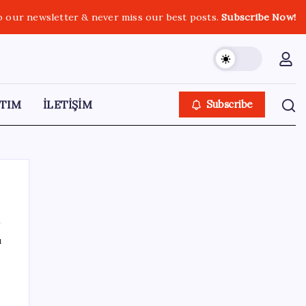
o our newsletter & never miss our best posts.
Subscribe Now!
TIM
İLETİŞİM
Subscribe
ı
SON YAZILAR
Araştırmacılar, kanser hücrelerinin
bağışıklıktan kaçış mekanizmasını ortaya