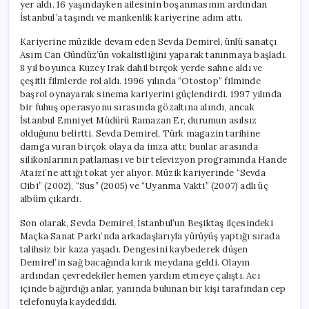
yer aldı. 16 yaşındayken ailesinin boşanmasının ardından
İstanbul’a taşındı ve mankenlik kariyerine adım attı.
Kariyerine müzikle devam eden Sevda Demirel, ünlü sanatçı
Asım Can Gündüz’ün vokalistliğini yaparak tanınmaya başladı.
8 yıl boyunca Kuzey Irak dahil birçok yerde sahne aldı ve
çeşitli filmlerde rol aldı. 1996 yılında “Otostop” filminde
başrol oynayarak sinema kariyerini güçlendirdi. 1997 yılında
bir fuhuş operasyonu sırasında gözaltına alındı, ancak
İstanbul Emniyet Müdürü Ramazan Er, durumun asılsız
olduğunu belirtti. Sevda Demirel, Türk magazin tarihine
damga vuran birçok olaya da imza attı; bunlar arasında
silikonlarının patlaması ve bir televizyon programında Hande
Ataizi’ne attığı tokat yer alıyor. Müzik kariyerinde “Sevda
Gibi” (2002), “Sus” (2005) ve “Uyanma Vakti” (2007) adlı üç
albüm çıkardı.
Son olarak, Sevda Demirel, İstanbul’un Beşiktaş ilçesindeki
Maçka Sanat Parkı’nda arkadaşlarıyla yürüyüş yaptığı sırada
talihsiz bir kaza yaşadı. Dengesini kaybederek düşen
Demirel’in sağ bacağında kırık meydana geldi. Olayın
ardından çevredekiler hemen yardım etmeye çalıştı. Acı
içinde bağırdığı anlar, yanında bulunan bir kişi tarafından cep
telefonuyla kaydedildi.