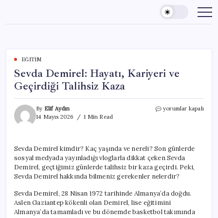
Skip
to
content
EĞITIM
Sevda Demirel: Hayatı, Kariyeri ve
Geçirdiği Talihsiz Kaza
Sevda
By
Elif Aydın
yorumlar kapalı
Demirel:
14 Mayıs 2026
1 Min Read
Hayatı,
Kariyeri
ve
Sevda Demirel kimdir? Kaç yaşında ve nereli? Son günlerde
Geçirdiği
sosyal medyada yayınladığı vloglarla dikkat çeken Sevda
Talihsiz
Kaza
Demirel, geçtiğimiz günlerde talihsiz bir kaza geçirdi. Peki,
için
Sevda Demirel hakkında bilmeniz gerekenler nelerdir?
Sevda Demirel, 28 Nisan 1972 tarihinde Almanya’da doğdu.
Aslen Gaziantep kökenli olan Demirel, lise eğitimini
Almanya’da tamamladı ve bu dönemde basketbol takımında