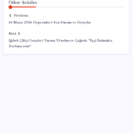
Other Articles
Previous
14 Mayıs 2026 Depremleri: Son Durum ve Detaylar
Next
Iğdırlı Çiftçi Gençleri Tarıma Yönelmeye Çağırdı: “İşçi Bulmakta
Zorlanıyoruz”
SON YAZILAR
Araştırmacılar, kanser hücrelerinin bağışıklıktan
kaçış mekanizmasını ortaya çıkardı