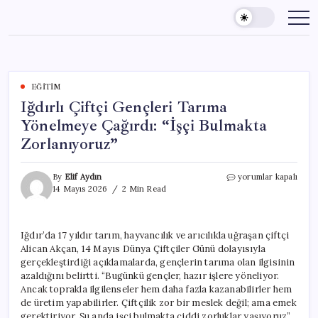
Skip
to
content
EĞITIM
Iğdırlı Çiftçi Gençleri Tarıma
Yönelmeye Çağırdı: “İşçi Bulmakta
Zorlanıyoruz”
Iğdırlı
By
Elif Aydın
yorumlar kapalı
Çiftçi
14 Mayıs 2026
2 Min Read
Gençleri
Tarıma
Yönelmeye
Iğdır’da 17 yıldır tarım, hayvancılık ve arıcılıkla uğraşan çiftçi
Çağırdı:
Alican Akçan, 14 Mayıs Dünya Çiftçiler Günü dolayısıyla
“İşçi
Bulmakta
gerçekleştirdiği açıklamalarda, gençlerin tarıma olan ilgisinin
Zorlanıyoruz”
azaldığını belirtti. “Bugünkü gençler, hazır işlere yöneliyor.
için
Ancak toprakla ilgilenseler hem daha fazla kazanabilirler hem
de üretim yapabilirler. Çiftçilik zor bir meslek değil; ama emek
gerektiriyor. Şu anda işçi bulmakta ciddi zorluklar yaşıyoruz”