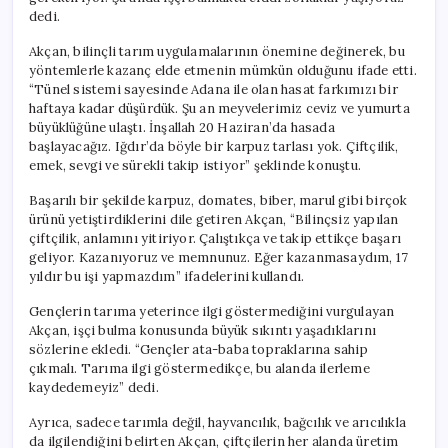
dedi.
Akçan, bilinçli tarım uygulamalarının önemine değinerek, bu
yöntemlerle kazanç elde etmenin mümkün olduğunu ifade etti.
“Tünel sistemi sayesinde Adana ile olan hasat farkımızı bir
haftaya kadar düşürdük. Şu an meyvelerimiz ceviz ve yumurta
büyüklüğüne ulaştı. İnşallah 20 Haziran’da hasada
başlayacağız. Iğdır’da böyle bir karpuz tarlası yok. Çiftçilik,
emek, sevgi ve sürekli takip istiyor” şeklinde konuştu.
Başarılı bir şekilde karpuz, domates, biber, marul gibi birçok
ürünü yetiştirdiklerini dile getiren Akçan, “Bilinçsiz yapılan
çiftçilik, anlamını yitiriyor. Çalıştıkça ve takip ettikçe başarı
geliyor. Kazanıyoruz ve memnunuz. Eğer kazanmasaydım, 17
yıldır bu işi yapmazdım” ifadelerini kullandı.
Gençlerin tarıma yeterince ilgi göstermediğini vurgulayan
Akçan, işçi bulma konusunda büyük sıkıntı yaşadıklarını
sözlerine ekledi. “Gençler ata-baba topraklarına sahip
çıkmalı. Tarıma ilgi göstermedikçe, bu alanda ilerleme
kaydedemeyiz” dedi.
Ayrıca, sadece tarımla değil, hayvancılık, bağcılık ve arıcılıkla
da ilgilendiğini belirten Akçan, çiftçilerin her alanda üretim