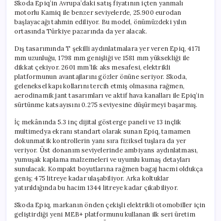
Skoda Epiq’in Avrupa’daki satış fiyatının içten yanmalı
motorlu Kamiq ile benzer seviyelerde, 25.900 eurodan
başlayacağı tahmin ediliyor. Bu model, önümüzdeki yılın
ortasında Türkiye pazarında da yer alacak.
Dış tasarımında T şekilli aydınlatmalara yer veren Epiq, 4171
mm uzunluğu, 1798 mm genişliği ve 1581 mm yüksekliği ile
dikkat çekiyor. 2601 mm’lik aks mesafesi, elektrikli
platformunun avantajlarını gözler önüne seriyor. Skoda,
geleneksel kapı kollarını tercih etmiş olmasına rağmen,
aerodinamik jant tasarımları ve aktif hava kanalları ile Epiq’in
sürtünme katsayısını 0.275 seviyesine düşürmeyi başarmış.
İç mekânında 5.3 inç dijital gösterge paneli ve 13 inçlik
multimedya ekranı standart olarak sunan Epiq, tamamen
dokunmatik kontrollerin yanı sıra fiziksel tuşlara da yer
veriyor. Üst donanım seviyelerinde ambiyans aydınlatması,
yumuşak kaplama malzemeleri ve uyumlu kumaş detayları
sunulacak. Kompakt boyutlarına rağmen bagaj hacmi oldukça
geniş; 475 litreye kadar ulaşabiliyor. Arka koltuklar
yatırıldığında bu hacim 1344 litreye kadar çıkabiliyor.
Skoda Epiq, markanın önden çekişli elektrikli otomobiller için
geliştirdiği yeni MEB+ platformunu kullanan ilk seri üretim