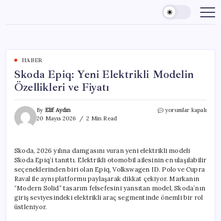
Skip
to
content
HABER
Skoda Epiq: Yeni Elektrikli Modelin
Özellikleri ve Fiyatı
Skoda
By
Elif Aydın
yorumlar kapalı
Epiq:
20 Mayıs 2026
2 Min Read
Yeni
Elektrikli
Modelin
Skoda, 2026 yılına damgasını vuran yeni elektrikli modeli
Özellikleri
Skoda Epiq’i tanıttı. Elektrikli otomobil ailesinin en ulaşılabilir
ve
Fiyatı
seçeneklerinden biri olan Epiq, Volkswagen ID. Polo ve Cupra
için
Raval ile aynı platformu paylaşarak dikkat çekiyor. Markanın
“Modern Solid” tasarım felsefesini yansıtan model, Skoda’nın
giriş seviyesindeki elektrikli araç segmentinde önemli bir rol
üstleniyor.