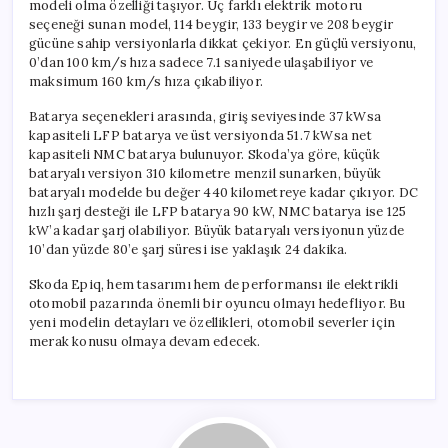
modeli olma özelliği taşıyor. Üç farklı elektrik motoru
seçeneği sunan model, 114 beygir, 133 beygir ve 208 beygir
gücüne sahip versiyonlarla dikkat çekiyor. En güçlü versiyonu,
0’dan 100 km/s hıza sadece 7.1 saniyede ulaşabiliyor ve
maksimum 160 km/s hıza çıkabiliyor.
Batarya seçenekleri arasında, giriş seviyesinde 37 kWsa
kapasiteli LFP batarya ve üst versiyonda 51.7 kWsa net
kapasiteli NMC batarya bulunuyor. Skoda’ya göre, küçük
bataryalı versiyon 310 kilometre menzil sunarken, büyük
bataryalı modelde bu değer 440 kilometreye kadar çıkıyor. DC
hızlı şarj desteği ile LFP batarya 90 kW, NMC batarya ise 125
kW’a kadar şarj olabiliyor. Büyük bataryalı versiyonun yüzde
10’dan yüzde 80’e şarj süresi ise yaklaşık 24 dakika.
Skoda Epiq, hem tasarımı hem de performansı ile elektrikli
otomobil pazarında önemli bir oyuncu olmayı hedefliyor. Bu
yeni modelin detayları ve özellikleri, otomobil severler için
merak konusu olmaya devam edecek.