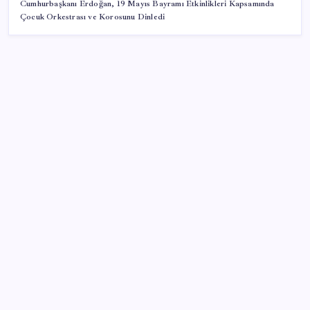
Cumhurbaşkanı Erdoğan, 19 Mayıs Bayramı Etkinlikleri Kapsamında
Çocuk Orkestrası ve Korosunu Dinledi
SON YAZILAR
Araştırmacılar, kanser hücrelerinin bağışıklıktan
kaçış mekanizmasını ortaya çıkardı
Oyun Laptop’unda Soğutma Sistemi Rehberi
İşte tersine beyin göçü: Türk bilimi daha güçlü
Redmi 17 5G Özellikleri Ortaya Çıktı: 7500 mAh
Batarya Geliyor